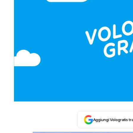
Aggiungi Vologratis tra