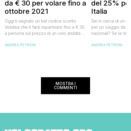
da € 30 per volare fino a
del 25% per
ottobre 2021
Italia
Oggi ti segnalo un bel codice sconto
Sei in cerca di un co
Volotea che ti farà risparmiare fino a € 30
per un viaggio da far
a persona sul prezzo di un volo andata e
nazionali? Se la risp
ritorno. Si tratta in realtà di uno sconto di €
butta un occhio al 
ANDREA PETRONI
ANDREA PETRONI
15 a tratta, che diventano € 30 su un volo
Alitalia per l’Italia. S
andata e ritorno, € 60 per un volo a/r di
sconto che ti permett
coppia, […]
25% sul prezzo del b
nazionale (tasse e o
volare durante l’esta
MOSTRA I
COMMENTI