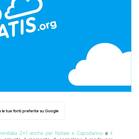
 le tue fonti preferite su Google
renitalia 2×1 anche per Natale e Capodanno
e
il