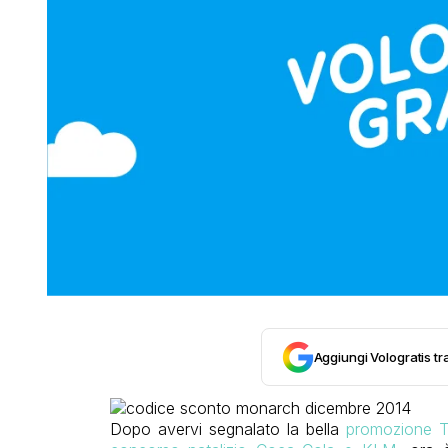
Aggiungi Vologratis tra
Dopo avervi segnalato la bella
promozione T