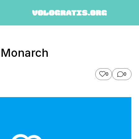
i Monarch
0
0