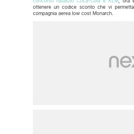
concorso natalizio Coca-Cola e KLM
, ora 
ottenere un codice sconto che vi permetta d
compagnia aerea low cost Monarch.