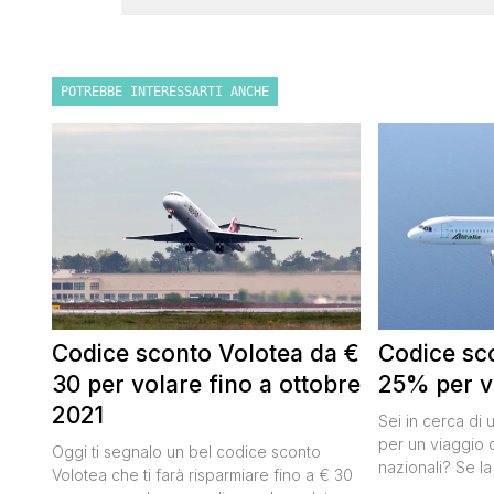
POTREBBE INTERESSARTI ANCHE
Codice sconto Volotea da €
Codice sco
30 per volare fino a ottobre
25% per vo
2021
Sei in cerca di 
per un viaggio d
Oggi ti segnalo un bel codice sconto
nazionali? Se la
Volotea che ti farà risparmiare fino a € 30
butta un occhio