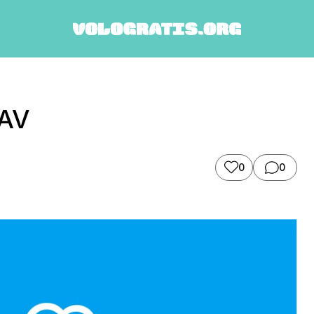
NAV
0
0