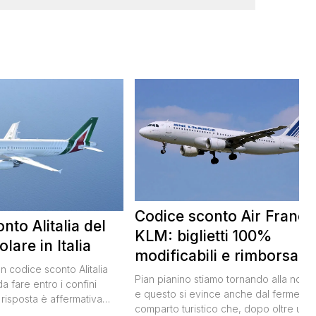
Codice sconto Air France
nto Alitalia del
KLM: biglietti 100%
lare in Italia
modificabili e rimborsabil
un codice sconto Alitalia
Pian pianino stiamo tornando alla norma
a fare entro i confini
e questo si evince anche dal fermento
 risposta è affermativa
comparto turistico che, dopo oltre un
 al nuovo codice sconto