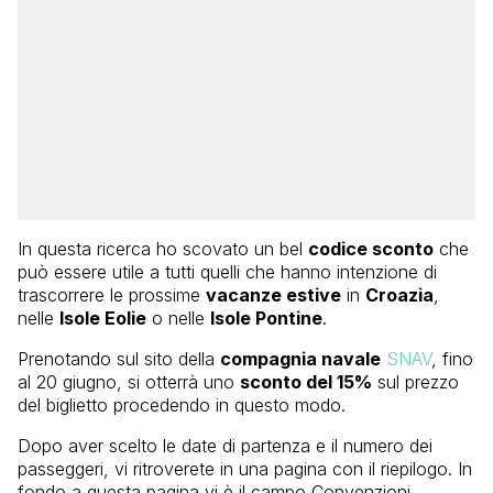
In questa ricerca ho scovato un bel
codice sconto
che
può essere utile a tutti quelli che hanno intenzione di
trascorrere le prossime
vacanze estive
in
Croazia
,
nelle
Isole Eolie
o nelle
Isole Pontine
.
Prenotando sul sito della
compagnia navale
SNAV
, fino
al 20 giugno, si otterrà uno
sconto del 15%
sul prezzo
del biglietto procedendo in questo modo.
Dopo aver scelto le date di partenza e il numero dei
passeggeri, vi ritroverete in una pagina con il riepilogo. In
fondo a questa pagina vi è il campo Convenzioni,