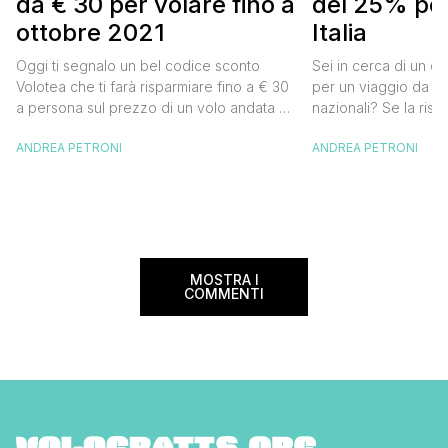
da € 30 per volare fino a
del 25% per
ottobre 2021
Italia
Oggi ti segnalo un bel codice sconto
Sei in cerca di un co
Volotea che ti farà risparmiare fino a € 30
per un viaggio da far
a persona sul prezzo di un volo andata e
nazionali? Se la risp
ritorno. Si tratta in realtà di uno sconto di €
butta un occhio al 
ANDREA PETRONI
ANDREA PETRONI
15 a tratta, che diventano € 30 su un volo
Alitalia per l’Italia. S
andata e ritorno, € 60 per un volo a/r di
sconto che ti permett
coppia, […]
25% sul prezzo del b
nazionale (tasse e o
volare durante l’esta
MOSTRA I
COMMENTI