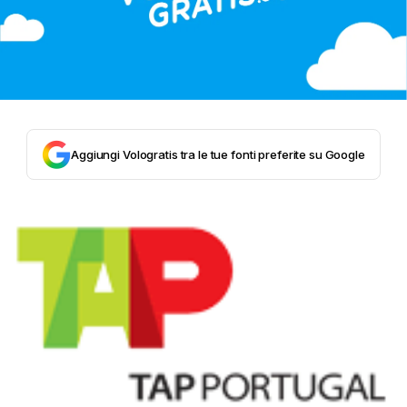
Aggiungi Vologratis tra le tue fonti preferite su Google