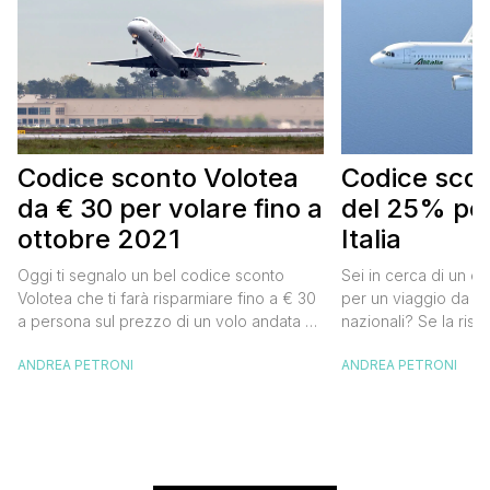
Codice sconto Volotea
Codice scont
da € 30 per volare fino a
del 25% per
ottobre 2021
Italia
Oggi ti segnalo un bel codice sconto
Sei in cerca di un co
Volotea che ti farà risparmiare fino a € 30
per un viaggio da far
a persona sul prezzo di un volo andata e
nazionali? Se la risp
ritorno. Si tratta in realtà di uno sconto di €
butta un occhio al 
ANDREA PETRONI
ANDREA PETRONI
15 a tratta, che diventano € 30 su un volo
Alitalia per l’Italia. S
andata e ritorno, € 60 per un volo a/r di
sconto che ti permett
coppia, […]
25% sul prezzo del b
nazionale (tasse e o
volare durante l’esta