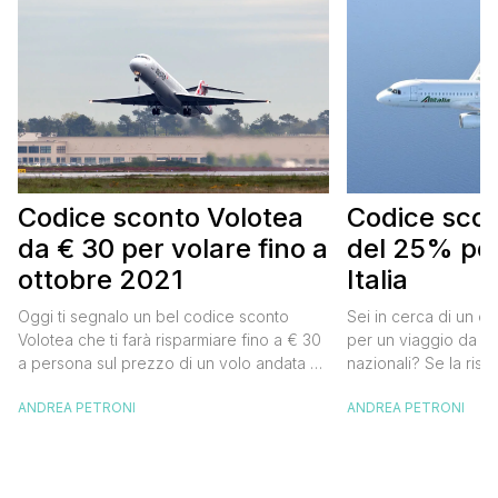
Codice sconto Volotea
Codice scont
da € 30 per volare fino a
del 25% per
ottobre 2021
Italia
Oggi ti segnalo un bel codice sconto
Sei in cerca di un co
Volotea che ti farà risparmiare fino a € 30
per un viaggio da far
a persona sul prezzo di un volo andata e
nazionali? Se la risp
ritorno. Si tratta in realtà di uno sconto di €
butta un occhio al 
ANDREA PETRONI
ANDREA PETRONI
15 a tratta, che diventano € 30 su un volo
Alitalia per l’Italia. S
andata e ritorno, € 60 per un volo a/r di
sconto che ti permett
coppia, […]
25% sul prezzo del b
nazionale (tasse e o