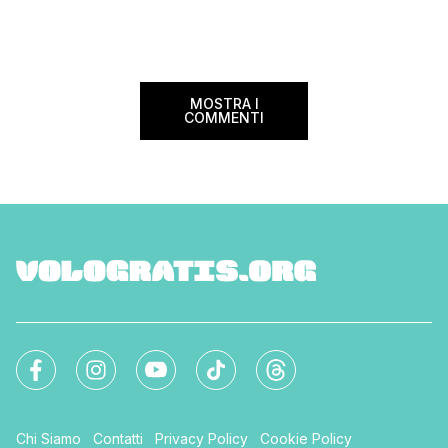
coppia, […]
25% sul prezzo del b
nazionale (tasse e o
volare durante l’esta
MOSTRA I
COMMENTI
Chi Siamo
Contatti
Privacy Policy
Cookie Policy