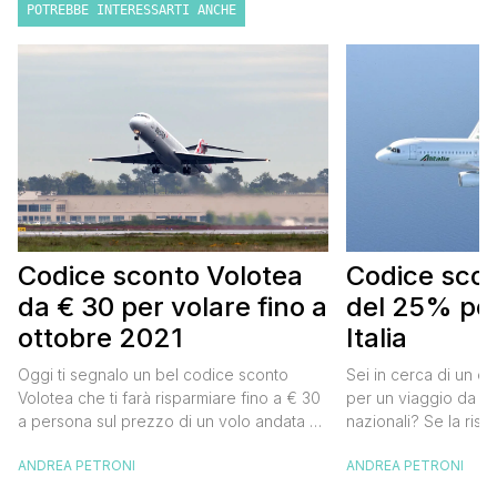
POTREBBE INTERESSARTI ANCHE
Codice sconto Volotea
Codice scont
da € 30 per volare fino a
del 25% per
ottobre 2021
Italia
Oggi ti segnalo un bel codice sconto
Sei in cerca di un co
Volotea che ti farà risparmiare fino a € 30
per un viaggio da far
a persona sul prezzo di un volo andata e
nazionali? Se la risp
ritorno. Si tratta in realtà di uno sconto di €
butta un occhio al 
ANDREA PETRONI
ANDREA PETRONI
15 a tratta, che diventano € 30 su un volo
Alitalia per l’Italia. S
andata e ritorno, € 60 per un volo a/r di
sconto che ti permett