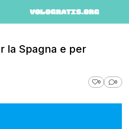
er la Spagna e per
0
0