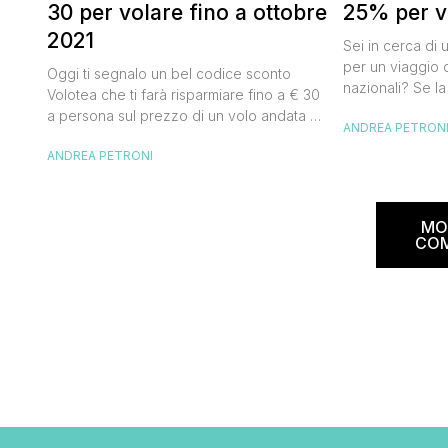
30 per volare fino a ottobre
25% per vo
2021
Sei in cerca di 
per un viaggio d
Oggi ti segnalo un bel codice sconto
nazionali? Se la
Volotea che ti farà risparmiare fino a € 30
butta un occhio
a persona sul prezzo di un volo andata e
ANDREA PETRON
Alitalia per l’Ita
ritorno. Si tratta in realtà di uno sconto di €
sconto che ti pe
ANDREA PETRONI
15 a tratta, che diventano € 30 su un volo
25% sul prezzo 
andata e ritorno, € 60 per un volo a/r di
nazionale (tass
coppia, […]
volare durante l
MO
CO