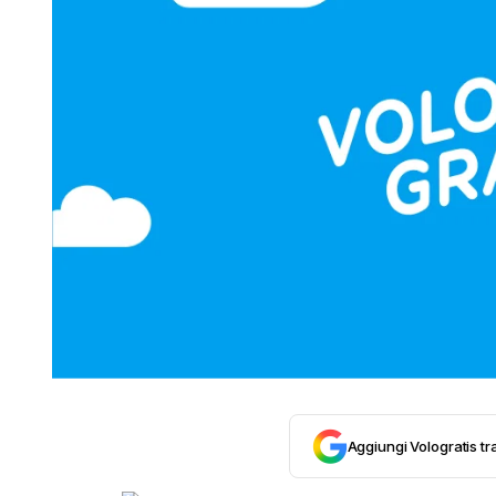
Aggiungi Vologratis tra