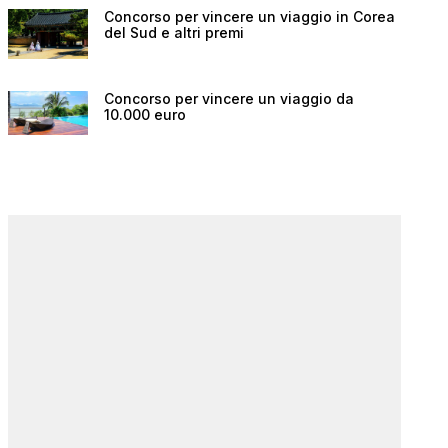
Concorso per vincere un viaggio in Corea
del Sud e altri premi
Concorso per vincere un viaggio da
10.000 euro
 e
Black Friday Vueling:
Codice scon