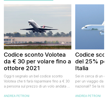
Codice sconto Volotea
Codice scont
da € 30 per volare fino a
del 25% per
ottobre 2021
Italia
Oggi ti segnalo un bel codice sconto
Sei in cerca di un co
Volotea che ti farà risparmiare fino a € 30
per un viaggio da far
a persona sul prezzo di un volo andata e
nazionali? Se la risp
ritorno. Si tratta in realtà di uno sconto di €
butta un occhio al 
ANDREA PETRONI
ANDREA PETRONI
15 a tratta, che diventano € 30 su un volo
Alitalia per l’Italia. S
andata e ritorno, € 60 per un volo a/r di
sconto che ti permett
coppia, […]
25% sul prezzo del b