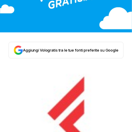
Aggiungi Vologratis tra le tue fonti preferite su Google