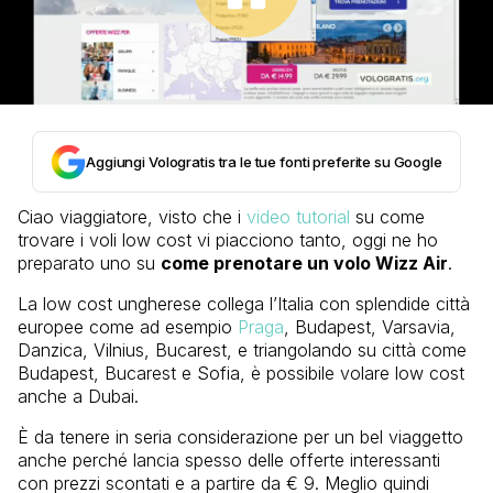
Aggiungi Vologratis tra le tue fonti preferite su Google
Ciao viaggiatore, visto che i
video tutorial
su come
trovare i voli low cost vi piacciono tanto, oggi ne ho
preparato uno su
come prenotare un volo Wizz Air
.
La low cost ungherese collega l’Italia con splendide città
europee come ad esempio
Praga
, Budapest, Varsavia,
Danzica, Vilnius, Bucarest, e triangolando su città come
Budapest, Bucarest e Sofia, è possibile volare low cost
anche a Dubai.
È da tenere in seria considerazione per un bel viaggetto
anche perché lancia spesso delle offerte interessanti
con prezzi scontati e a partire da € 9. Meglio quindi