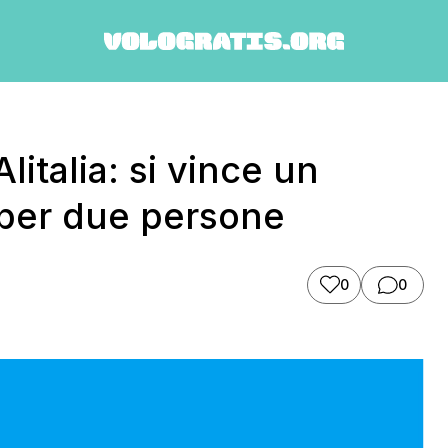
litalia: si vince un
 per due persone
0
0