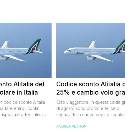
nto Alitalia del
Codice sconto Alitalia del
lare in Italia
25% e cambio volo gratis
un codice sconto Alitalia
Ciao viaggiatore, in questa calda giorn
a fare entro i confini
di agosto sono pronto e felice di
 risposta è affermativa
segnalarti un nuovo codice sconto Alita
 al nuovo codice sconto
grazie al quale potrai risparmiare il 25
I
ANDREA PETRONI
lia. Si tratta di un codice
sui biglietti per l’Italia e l’Europa. Vedi