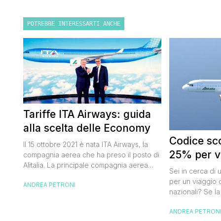
POTREBBE INTERESSARTI ANCHE
Tariffe ITA Airways: guida
alla scelta delle Economy
Codice sco
Il 15 ottobre 2021 è nata ITA Airways, la
25% per vo
compagnia aerea che ha preso il posto di
Alitalia. La principale compagnia aerea
Sei in cerca di 
italiana non ha effettuato cambiamenti alle
per un viaggio d
ANDREA PETRONI
tariffe Alitalia e strizza l’occhio anche ai
nazionali? Se la
viaggiatori “low cost” che, pur badando al
butta un occhio
proprio portafogli, non vogliono
ANDREA PETRON
Alitalia per l’Ita
rinunciare al comfort che caratterizza le