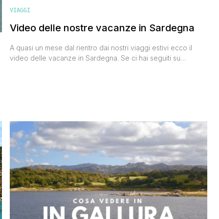
VIAGGI
Video delle nostre vacanze in Sardegna
A quasi un mese dal rientro dai nostri viaggi estivi ecco il
video delle vacanze in Sardegna. Se ci hai seguiti su
Facebook, su Instagram e su Twitter avrai sicuramente già
visto qualche foto e qualche filmato che abbiamo postato in
diretta, e ci avrai visti in giro insieme al nostro bassethound
e
Gastone tra San Teodoro, [']