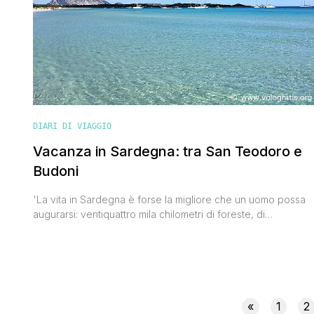
DIARI DI VIAGGIO
Vacanza in Sardegna: tra San Teodoro e
Budoni
'La vita in Sardegna è forse la migliore che un uomo possa
augurarsi: ventiquattro mila chilometri di foreste, di
campagne, di coste immerse in un mare miracoloso
dovrebbero coincidere con quello che io consiglierei al
buon Dio di regalarci come Paradiso'. Così la pensava
Fabrizio De Andrè e così la pensiamo anche noi. La
Sardegna [']
«
1
2