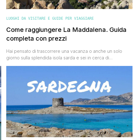
LUOGHI DA VISITARE E GUIDE PER VIAGGIARE
Come raggiungere La Maddalena. Guida
completa con prezzi
é
Hai pensato di trascorrere una vacanza o anche un solo
giorno sulla splendida isola sarda e sei in cerca di
informazioni su come raggiungere La Maddalena? Io ci sono
stato varie volte e oltre a complimentarmi con te per l'ottima
scelta ' l'arcipelago de La Maddalena è un qualcosa di
veramente spettacolare che nulla ha [']