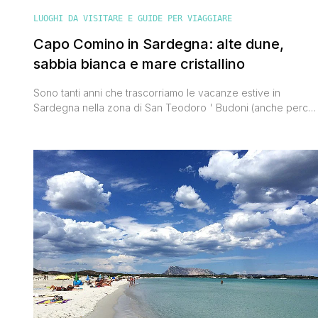
LUOGHI DA VISITARE E GUIDE PER VIAGGIARE
Capo Comino in Sardegna: alte dune,
sabbia bianca e mare cristallino
Sono tanti anni che trascorriamo le vacanze estive in
Sardegna nella zona di San Teodoro ' Budoni (anche perch
i genitori di Valentina hanno casa a Budoni), ma non so
perché ' fino a ieri ' non eravamo mai stati alla spiaggia di
Capo Comino. Grossissimo errore! Non appena abbiamo
parcheggiato l'automobile e siamo passati sotto [']