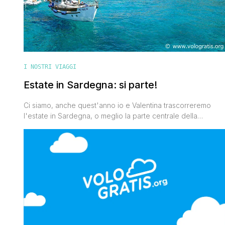
I NOSTRI VIAGGI
Estate in Sardegna: si parte!
Ci siamo, anche quest'anno io e Valentina trascorreremo
l'estate in Sardegna, o meglio la parte centrale della
stagione che più amiamo. Ce ne andremo come al solito tra
Budoni e San Teodoro perché i genitori di Vale hanno una
casa da quelle parti. Per noi non è estate senza Sardegna.
Durante l'anno giriamo in lungo e in [']