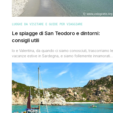
LUOGHI DA VISITARE E GUIDE PER VIAGGIARE
Le spiagge di San Teodoro e dintorni:
consigli utili
Io e Valentina, da quando ci siamo conosciuti, trascorriamo l
vacanze estive in Sardegna, e siamo follemente innamorati
delle spiagge di San Teodoro e dintorni. I genitori di Vale
hanno una casa a Budoni che dista 12 km da San Teodoro,
che a sua volta dista circa 30 km da Olbia, e ' dato che
oramai le conosco [']