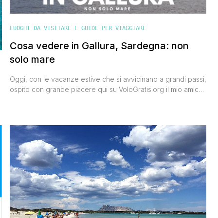
LUOGHI DA VISITARE E GUIDE PER VIAGGIARE
Cosa vedere in Gallura, Sardegna: non
solo mare
Oggi, con le vacanze estive che si avvicinano a grandi passi,
ospito con grande piacere qui su VoloGratis.org il mio amico
Daniele Pipitone del blog Un sardo in giro, che ci darà tante
informazioni utili su cosa vedere in Gallura e soprattutto su
cosa fare in quella meravigliosa parte di Sardegna nord-
orientale ricca di storia, di tradizioni e di [']