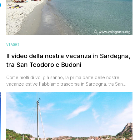
VIAGGI
Il video della nostra vacanza in Sardegna,
tra San Teodoro e Budoni
Come molti di voi già sanno, la prima parte delle nostre
vacanze estive l'abbiamo trascorsa in Sardegna, tra San
Teodoro e Budoni. Ve l'abbiamo raccontata in lungo e in
largo su facebook, su instagram, su twitter e anche qui sul
blog (v. Vacanza in Sardegna: tra San Teodoro e Budoni), ma
ora è arrivato il [']