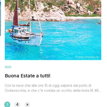
NEWS
Buona Estate a tutti!
Con la nave che alle ore 15 di oggi salperà dal porto di
Civitavecchia, e che c'è costata un occhio della testa (€ 465
per 2 passaggio ponte + Smart + cane), inizieranno
ufficialmente le nostre vacanze estive. Quest'anno di viaggi
3
4
»
ce ne siamo fatti abbastanza (v. diari di viaggio) e non ci