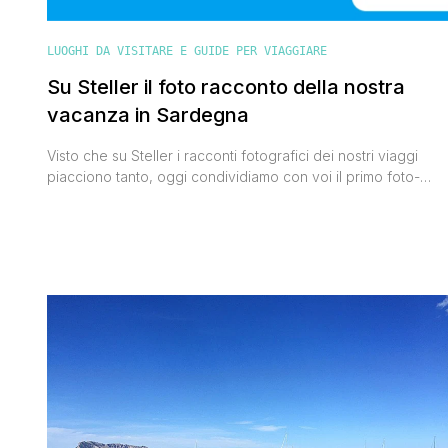
LUOGHI DA VISITARE E GUIDE PER VIAGGIARE
Su Steller il foto racconto della nostra
vacanza in Sardegna
Visto che su Steller i racconti fotografici dei nostri viaggi
piacciono tanto, oggi condividiamo con voi il primo foto-
racconto che abbiamo creato e pubblicato tramite
quest'applicazione per smartphone che permette di creare
delle storie fotografiche da condividere con gli appartenenti
alla community sotto forma di ebook. Si tratta della nostra
vacanza in Sardegna, tra Budoni, [']