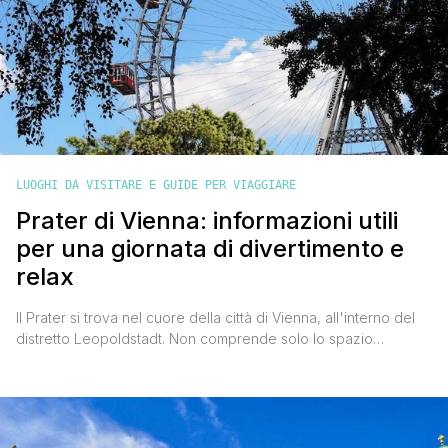
LUOGHI DA VISITARE E GUIDE PER VIAGGIARE
Prater di Vienna: informazioni utili
per una giornata di divertimento e
relax
Il Prater si trova nel cuore della città di Vienna, all'interno del
distretto Leopoldstadt. Non comprende solo lo spazio
dedicato al parco di divertimenti, con le sue tante attrazioni e
giostre come trenini, simulatori di volo, tiro al bersaglio,
montagne russe, giochi di specchi, gallerie di fantasmi. C'è
anche un ampio spazio verde, c'è il [']