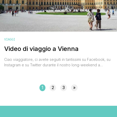
VIAGGI
Video di viaggio a Vienna
Ciao viaggiatore, ci avete seguiti in tantissimi su Facebook, su
Instagram e su Twitter durante il nostro long-weekend a
Vienna, e in tanti avete letto i nostri diari di viaggio e i nostri
articoli di approfondimento, ma ora è arrivato il momento di
mostrare a te e a tutti gli altri lettori di questo travel blog il [']
1
2
3
»