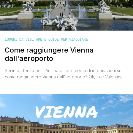
LUOGHI DA VISITARE E GUIDE PER VIAGGIARE
Come raggiungere Vienna
dall'aeroporto
Sei in partenza per l'Austria e sei in cerca di informazioni su
come raggiungere Vienna dall'aeroporto? Ok, io e Valentina
siamo tornati due giorni fa dalla capitale austriaca e qui ti
illustreremo tutte le modalità per arrivare in città dall'aeroporto
di Vienna 'Schwechat' (Aeroporto Internazionale di Vienna).
L’aeroporto di Vienna si trova a soli 16 km dalla città [']