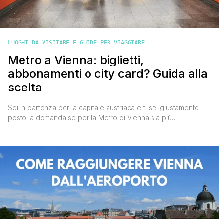
LUOGHI DA VISITARE E GUIDE PER VIAGGIARE
Metro a Vienna: biglietti,
abbonamenti o city card? Guida alla
scelta
Sei in partenza per la capitale austriaca e ti sei giustamente
posto la domanda se per la Metro di Vienna sia più
conveniente acquistare il biglietto singolo, l'abbonamento
giornaliero, il plurigiornaliero o la Vienna City Card? Nel nostro
recente viaggio io e Valentina ci siamo posti la tua stessa
domanda e in questo articolo cercheremo [']