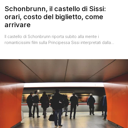
Schonbrunn, il castello di Sissi:
orari, costo del biglietto, come
arrivare
Il castello di Schonbrunn riporta subito alla mente i
romanticissimi film sulla Principessa Sissi interpretati dalla
bellissima Romy Schneider, che tanto hanno fatto sognare le
donne di tutto il mondo. Schonbrunn ' Patrimonio dell'umanità
UNESCO dal 1996 e uno dei monumenti più importanti
dell'Austria ' è secondo me una tappa imperdibile durante un
viaggio a Vienna. [']