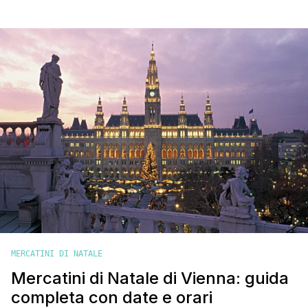
camera del tesoro degli Asburgo (Schatzkammer), la Biblioteca
Nazionale, la celebre scuola di equitazione spagnola e la
sede dell'attuale Presidenza della Repubblica d'Austria
(residenza e luogo di lavoro). I palazzi dell'Hofburg vengono
usati per ospitarvi manifestazioni [']
MERCATINI DI NATALE
Mercatini di Natale di Vienna: guida
completa con date e orari