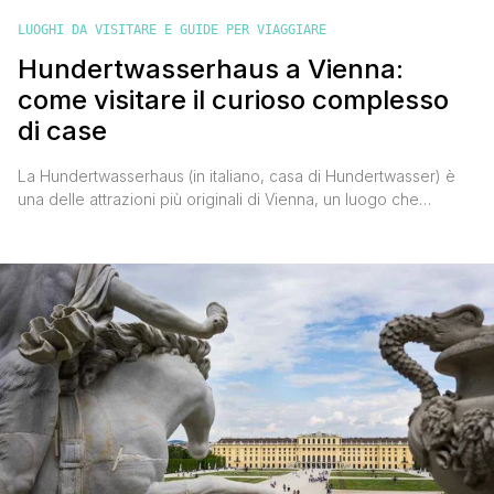
LUOGHI DA VISITARE E GUIDE PER VIAGGIARE
Hundertwasserhaus a Vienna:
come visitare il curioso complesso
di case
La Hundertwasserhaus (in italiano, casa di Hundertwasser) è
una delle attrazioni più originali di Vienna, un luogo che
combina arte, architettura e filosofia. Situata nel quartiere di
Landstraße, a est del centro città, rappresenta un punto di
incontro tra modernità e creatività, ideale per spezzare il tour
imperiale della capitale austriaca. Nell’immaginario collettivo,
Vienna è [']