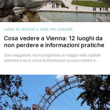
LUOGHI DA VISITARE E GUIDE PER VIAGGIARE
Cosa vedere a Vienna: 12 luoghi da
non perdere e informazioni pratiche
Ciao viaggiatore, hai in programma un viaggio nella capitale
austriaca e sei in cerca di informazioni su cosa vedere a
Vienna? Innanzitutto permettimi di dirti che hai fatto proprio
un'ottima scelta. La città è meravigliosa in qualsiasi stagione e
ci sono tante attività da fare e tanti luoghi da visitare che
tornerai a casa soddisfatto del [']