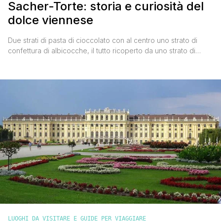
Sacher-Torte: storia e curiosità del
dolce viennese
Due strati di pasta di cioccolato con al centro uno strato di
confettura di albicocche, il tutto ricoperto da uno strato di
glassa al cioccolato fondente: sua Maestà 'Sacher-Torte'.
Chissà quante volte l'avrai mangiata o almeno solo sentita
nominare. Posso assicurarti che quella mangiata a Vienna non
ha nulla a che vedere nemmeno con la [']
LUOGHI DA VISITARE E GUIDE PER VIAGGIARE