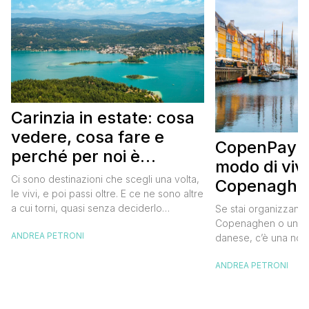
Carinzia in estate: cosa
vedere, cosa fare e
CopenPay: i
perché per noi è
modo di viv
diventata una
Ci sono destinazioni che scegli una volta,
Copenaghen
destinazione del cuore
le vivi, e poi passi oltre. E ce ne sono altre
meglio e s
a cui torni, quasi senza deciderlo
Se stai organizzand
meno
davvero, come se fosse la Carinzia a
Copenaghen o un we
ANDREA PETRONI
richiamarti indietro più che il contrario. Per
danese, c’è una novi
noi è la seconda categoria, senza dubbio.
conoscere prima del
Questa è stata la nostra quarta volta qui, la
ANDREA PETRONI
CopenPay ed è un’ini
terza […]
viaggiatori che sce
più sostenibili durant