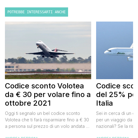
POTREBBE INTERESSARTI ANCHE
Codice sconto Volotea
Codice scont
da € 30 per volare fino a
del 25% per
ottobre 2021
Italia
Oggi ti segnalo un bel codice sconto
Sei in cerca di un co
Volotea che ti farà risparmiare fino a € 30
per un viaggio da far
a persona sul prezzo di un volo andata e
nazionali? Se la risp
ritorno. Si tratta in realtà di uno sconto di €
butta un occhio al 