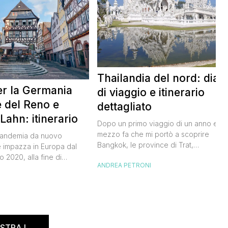
Thailandia del nord: diari
er la Germania
di viaggio e itinerario
le del Reno e
dettagliato
 Lahn: itinerario
Dopo un primo viaggio di un anno e
mezzo fa che mi portò a scoprire
pandemia da nuovo
Bangkok, le province di Trat,
 impazza in Europa dal
Chantanaburi, Rayong e l’isola di Koh
 2020, alla fine di
ANDREA PETRONI
Samet, sono tornato nel Paese dei sorr
iuscito a tornare in
per un bel tour della Thailandia del No
I
bel viaggio in treno tra la
Avevo troppa voglia di tornare a Bang
e quella del Lahn,
ma soprattutto di visitare Chiang Mai e
ncoforte e arrivando fino
Chiang […]
fini
…]
STRA I