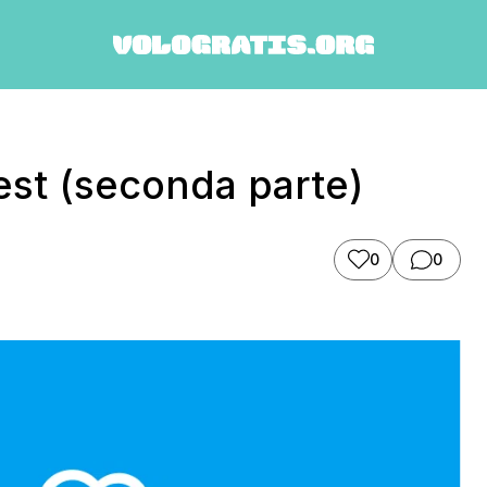
est (seconda parte)
0
0