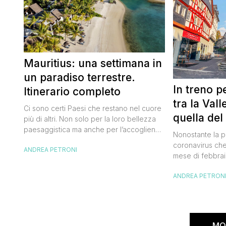
Mauritius: una settimana in
un paradiso terrestre.
In treno p
Itinerario completo
tra la Val
Ci sono certi Paesi che restano nel cuore
quella del
più di altri. Non solo per la loro bellezza
paesaggistica ma anche per l’accoglienza
Nonostante la 
della popolazione locale. Mauritius è uno
coronavirus che
ANDREA PETRONI
di questi. Uno di quei luoghi in cui arrivi
mese di febbraio
con un sorriso a 36 denti e da cui te ne
settembre sono r
vai con qualche lacrimuccia sul viso.
ANDREA PETRON
Germania per un 
C’eravamo […]
Valle del Reno 
partendo da Fra
ad Hannover. Un viaggio fuori dai con
nazionali che [
MO