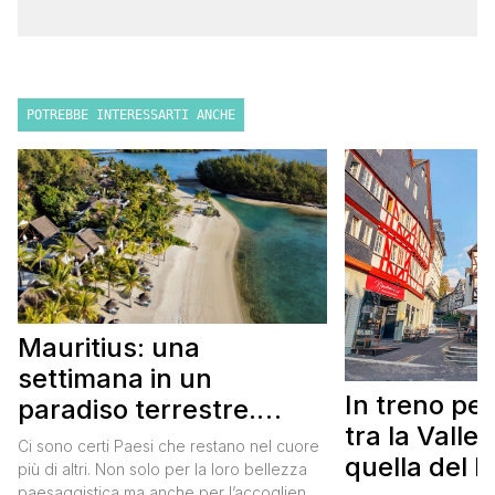
POTREBBE INTERESSARTI ANCHE
Mauritius: una
settimana in un
In treno pe
paradiso terrestre.
tra la Valle
Itinerario completo
Ci sono certi Paesi che restano nel cuore
quella del 
più di altri. Non solo per la loro bellezza
paesaggistica ma anche per l’accoglienza