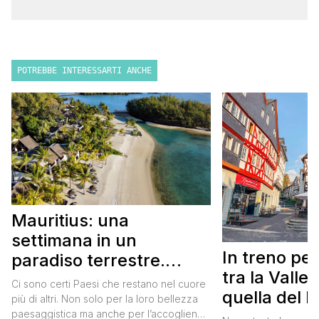
POTREBBE INTERESSARTI ANCHE
Mauritius: una
settimana in un
In treno pe
paradiso terrestre.
tra la Valle
Itinerario completo
Ci sono certi Paesi che restano nel cuore
quella del 
più di altri. Non solo per la loro bellezza
itinerario
paesaggistica ma anche per l’accoglienza