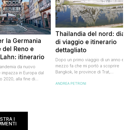
Thailandia del nord: diari
er la Germania
di viaggio e itinerario
le del Reno e
dettagliato
 Lahn: itinerario
Dopo un primo viaggio di un anno e
mezzo fa che mi portò a scoprire
pandemia da nuovo
Bangkok, le province di Trat,
 impazza in Europa dal
Chantanaburi, Rayong e l’isola di Koh
 2020, alla fine di
ANDREA PETRONI
Samet, sono tornato nel Paese dei sorr
iuscito a tornare in
per un bel tour della Thailandia del No
I
bel viaggio in treno tra la
Avevo troppa voglia di tornare a Bang
e quella del Lahn,
ma soprattutto di visitare Chiang Mai e
ncoforte e arrivando fino
Chiang […]
fini
…]
STRA I
MMENTI