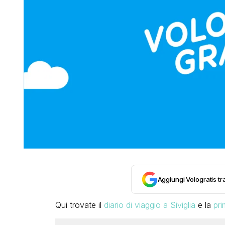
Aggiungi Vologratis tra
Qui trovate il
diario di viaggio a Siviglia
e la
pri