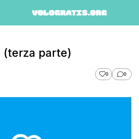
a (terza parte)
0
0