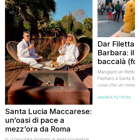
Dar Filettar
Barbara: il f
baccalà (for
buono di R
Mangiare un filetto d
Filettaro a Santa Bar
cose che un romano o 
Roma deve assoluta
ANDREA PETRONI
una volta nella vita. S
un’esperienza culina
Santa Lucia Maccarese:
impreziosita dal cont
fatto di romanità vera
un’oasi di pace a
come si dice a […]
mezz’ora da Roma
In un’assolata giornata di metà novembre,