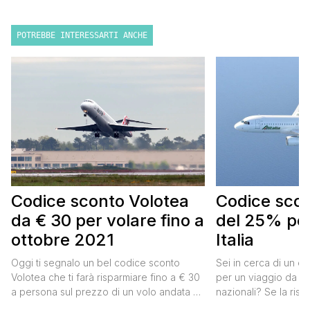
POTREBBE INTERESSARTI ANCHE
Codice sconto Volotea
Codice scont
da € 30 per volare fino a
del 25% per
ottobre 2021
Italia
Oggi ti segnalo un bel codice sconto
Sei in cerca di un co
Volotea che ti farà risparmiare fino a € 30
per un viaggio da far
a persona sul prezzo di un volo andata e
nazionali? Se la risp
ritorno. Si tratta in realtà di uno sconto di €
butta un occhio al 