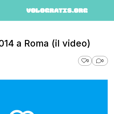
14 a Roma (il video)
0
0