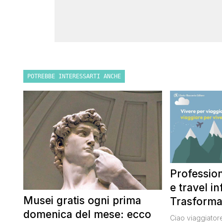
POTREBBE INTERESSARTI ANCHE
Profession
e travel i
Musei gratis ogni prima
Trasforma
domenica del mese: ecco
per i viagg
Ciao viaggiatore