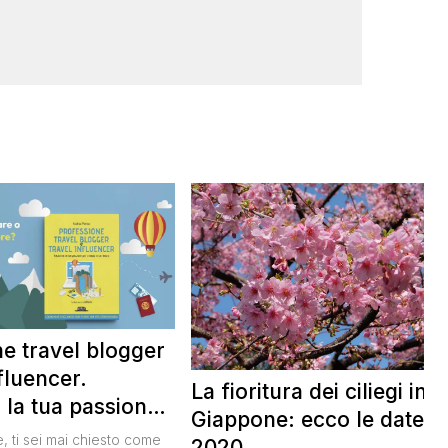
e travel blogger
nfluencer.
La fioritura dei ciliegi in
 la tua passione
Giappone: ecco le date
i in un lavoro
, ti sei mai chiesto come
2020