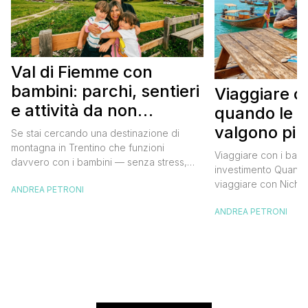
Val di Fiemme con
bambini: parchi, sentieri
Viaggiare co
e attività da non
quando le e
perdere
valgono più
Se stai cercando una destinazione di
montagna in Trentino che funzioni
Viaggiare con i bam
davvero con i bambini — senza stress,
investimento Quando
senza km da macinare in auto ogni giorno,
viaggiare con Nichol
ANDREA PETRONI
senza il rischio che dopo due ore dicano
stati sommersi da co
“mi annoio” — la Val di Fiemme è
ANDREA PETRONI
conoscenti del tipo:
probabilmente la risposta giusta. Noi ci
ricorderanno nulla, 
siamo tornati più volte, e ogni volta […]
loro?”. Li abbiamo si
viaggio con noi, dal
vita. Nicholas aveva