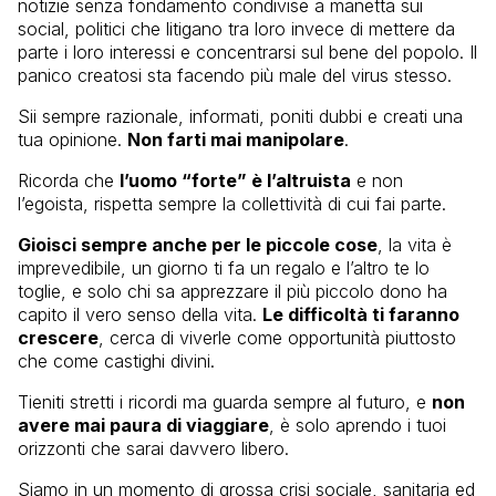
notizie senza fondamento condivise a manetta sui
social, politici che litigano tra loro invece di mettere da
parte i loro interessi e concentrarsi sul bene del popolo. Il
panico creatosi sta facendo più male del virus stesso.
Sii sempre razionale, informati, poniti dubbi e creati una
tua opinione.
Non farti mai manipolare
.
Ricorda che
l’uomo “forte” è l’altruista
e non
l’egoista, rispetta sempre la collettività di cui fai parte.
Gioisci sempre anche per le piccole cose
, la vita è
imprevedibile, un giorno ti fa un regalo e l’altro te lo
toglie, e solo chi sa apprezzare il più piccolo dono ha
capito il vero senso della vita.
Le difficoltà ti faranno
crescere
, cerca di viverle come opportunità piuttosto
che come castighi divini.
Tieniti stretti i ricordi ma guarda sempre al futuro, e
non
avere mai paura di viaggiare
, è solo aprendo i tuoi
orizzonti che sarai davvero libero.
Siamo in un momento di grossa crisi sociale, sanitaria ed