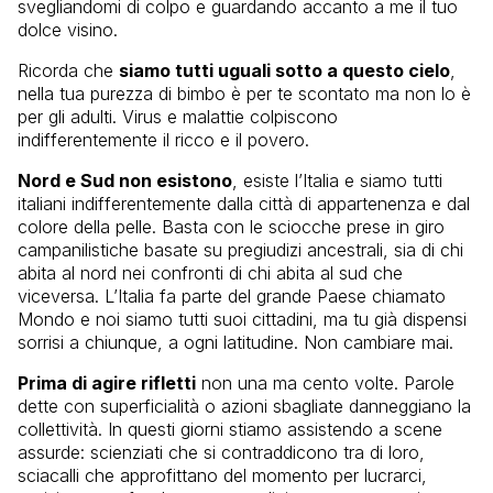
svegliandomi di colpo e guardando accanto a me il tuo
dolce visino.
Ricorda che
siamo tutti uguali sotto a questo cielo
,
nella tua purezza di bimbo è per te scontato ma non lo è
per gli adulti. Virus e malattie colpiscono
indifferentemente il ricco e il povero.
Nord e Sud non esistono
, esiste l’Italia e siamo tutti
italiani indifferentemente dalla città di appartenenza e dal
colore della pelle. Basta con le sciocche prese in giro
campanilistiche basate su pregiudizi ancestrali, sia di chi
abita al nord nei confronti di chi abita al sud che
viceversa. L’Italia fa parte del grande Paese chiamato
Mondo e noi siamo tutti suoi cittadini, ma tu già dispensi
sorrisi a chiunque, a ogni latitudine. Non cambiare mai.
Prima di agire rifletti
non una ma cento volte. Parole
dette con superficialità o azioni sbagliate danneggiano la
collettività. In questi giorni stiamo assistendo a scene
assurde: scienziati che si contraddicono tra di loro,
sciacalli che approfittano del momento per lucrarci,