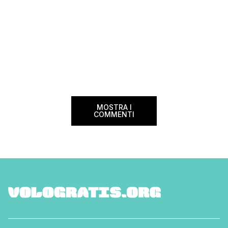
viaggio con noi, dal
vita. Nicholas aveva
MOSTRA I
COMMENTI