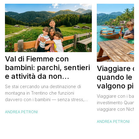
Val di Fiemme con
bambini: parchi, sentieri
Viaggiare co
e attività da non
quando le e
perdere
valgono più
Se stai cercando una destinazione di
montagna in Trentino che funzioni
Viaggiare con i bam
davvero con i bambini — senza stress,
investimento Quando
senza km da macinare in auto ogni giorno,
viaggiare con Nichol
ANDREA PETRONI
senza il rischio che dopo due ore dicano
stati sommersi da co
“mi annoio” — la Val di Fiemme è
ANDREA PETRONI
conoscenti del tipo:
probabilmente la risposta giusta. Noi ci
ricorderanno nulla, 
siamo tornati più volte, e ogni volta […]
loro?”. Li abbiamo si