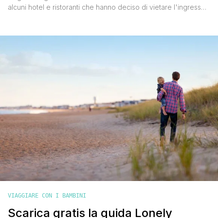
alcuni hotel e ristoranti che hanno deciso di vietare l'ingresso
ai bambini per salvaguardare la quiete dei loro ospiti. Da ultima
ci si è messa anche la compagnia aerea indiana IndiGo che ha
deciso di bandirli da alcune file dei suoi aeromobili, per
garantire un volo [']
VIAGGIARE CON I BAMBINI
Scarica gratis la guida Lonely