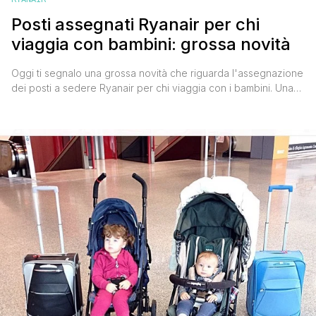
Posti assegnati Ryanair per chi
viaggia con bambini: grossa novità
Oggi ti segnalo una grossa novità che riguarda l'assegnazione
dei posti a sedere Ryanair per chi viaggia con i bambini. Una
notizia di qualche giorno fa che toglierà l'ansia a tutti i
genitori/viaggiatori low cost. La compagnia aerea irlandese ha
annunciato che dal 1° settembre 2016, tutti i passeggeri che
viaggeranno con bambini under 12, saranno [']