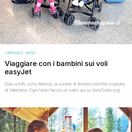
COMPAGNIE AEREE
Viaggiare con i bambini sui voli
easyJet
Ciao a tutti, sono Alessia, la sorella di Andrea nonché cognata
di Valentina. Ogni tanto faccio un salto qui su VoloGratis.org
per condividere con voi le mie esperienze di mamma
viaggiatrice. Oggi vi voglio parlare della mia esperienza di
volo con easyJet insieme alle mie bimbe Giorgia e a Beatrice.
Se state organizzando un viaggio aereo [']