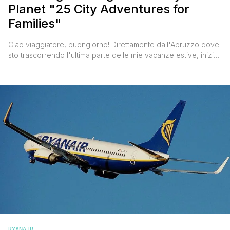
Planet "25 City Adventures for
Families"
Ciao viaggiatore, buongiorno! Direttamente dall'Abruzzo dove
sto trascorrendo l'ultima parte delle mie vacanze estive, inizio
la settimana segnalandoti una bella iniziativa Lonely Planet
dedicata alle famiglie viaggiatrici. La casa editrice delle guide
turistiche più famose del mondo ha rilasciato per il download
gratuito la guida '25 City Adventures for Families'. Un ebook
che raccoglie preziosi suggerimenti [']
RYANAIR