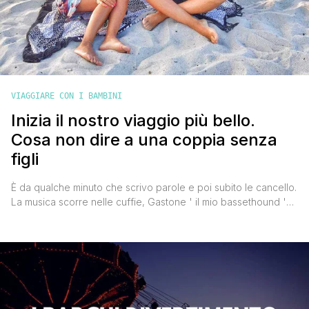
VIAGGIARE CON I BAMBINI
Inizia il nostro viaggio più bello.
Cosa non dire a una coppia senza
figli
È da qualche minuto che scrivo parole e poi subito le cancello.
La musica scorre nelle cuffie, Gastone ' il mio bassethound '
dorme accanto a me sdraiato nella sua cuccia, Valentina è
nell'altra stanza affaccendata in mille cose ma con l'euforia a
mille e l'incredulità di un qualcosa che fino a qualche mese fa
[']