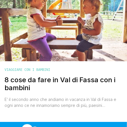
VIAGGIARE CON I BAMBINI
8 cose da fare in Val di Fassa con i
bambini
E’ il secondo anno che andiamo in vacanza in Val di Fassa e
ogni anno ce ne innamoriamo sempre di più, paesini
meravigliosi in stile trentino con le case in legno piene di fiori
colorati sui balconi, boschi dal verde brillante che rinfranca gli
occhi e l’anima, montagne maestose che fanno da cornice a