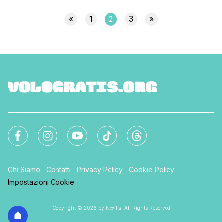
dritta per viaggiare con figli al seguito, e segnalandovi eventi
in giro [']
«
1
2
3
»
Chi Siamo
Contatti
Privacy Policy
Cookie Policy
Impostazioni Cookie
Copyright © 2026 by Nexilia. All Rights Reserved