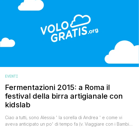
tutto [']
EVENTI
Fermentazioni 2015: a Roma il
festival della birra artigianale con
kidslab
Ciao a tutti, sono Alessia ' la sorella di Andrea ' e come vi
aveva anticipato un po' di tempo fa (v. Viaggiare con i Bambini:
la nuova rubrica di VoloGratis.org), curerò la rubrica Viaggiare
con i bambini, raccontandovi i miei viaggi, dandovi qualche