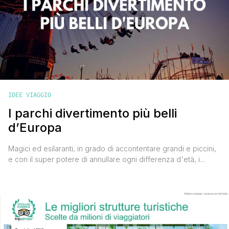
IDEE VIAGGIO
I parchi divertimento più belli
d’Europa
Magici ed esilaranti, in grado di accontentare grandi e piccini,
e con il super potere di annullare ogni differenza d'età, i
parchi divertimento in Europa sono la meta perfetta per
trascorrere alcuni giorni di svago con gli amici, in coppia o in
famiglia. Sono luoghi in cui non esiste tempo, in grado di far
sparire momentaneamente qualsiasi tipo di [']