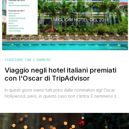
VIAGGIARE CON I BAMBINI
Viaggio negli hotel italiani premiati
con l'Oscar di TripAdvisor
In questi giorni siamo tutti presi dalle nomination agli Oscar.
Hollywood, però, in questo caso non c’entra. E nemmeno il
regista italiano Luca Guadagnino candidato con il suo Call me
by your name a quattro statuette, tra cui quella di miglior film.
Gli Oscar che più interessano a noi viaggiatori sono
indubbiamente quelli messi in [']