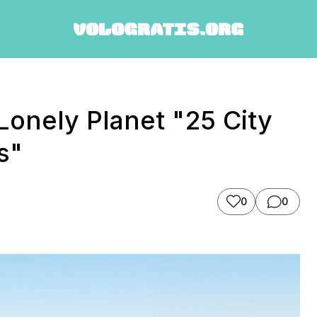
 Lonely Planet "25 City
s"
0
0