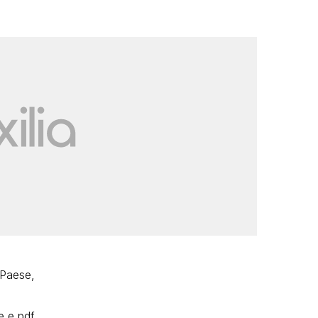
l Paese,
e e pdf.