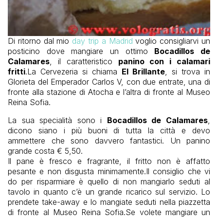
Di ritorno dal mio
day trip a Madrid
voglio consigliarvi un
posticino dove mangiare un ottimo
Bocadillos de
Calamares
, il caratteristico
panino con i calamari
fritti
.La Cervezeria si chiama
El Brillante
, si trova in
Glorieta del Emperador Carlos V, con due entrate, una di
fronte alla stazione di Atocha e l’altra di fronte al Museo
Reina Sofia.
La sua specialità sono i
Bocadillos de Calamares
,
dicono siano i più buoni di tutta la città e devo
ammettere che sono davvero fantastici. Un panino
grande costa € 5,50.
Il pane è fresco e fragrante, il fritto non è affatto
pesante e non disgusta minimamente.Il consiglio che vi
do per risparmiare è quello di non mangiarlo seduti al
tavolo in quanto c’è un grande ricarico sul servizio. Lo
prendete take-away e lo mangiate seduti nella piazzetta
di fronte al Museo Reina Sofia.Se volete mangiare un