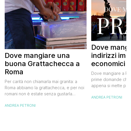
Dove mangi
indirizzi imp
Dove mangiare una
economici
buona Grattachecca a
Roma
Dove mangiare a Pra
prime domande che 
Per carità non chiamarla mai granita: a
appena si mette pie
Roma abbiamo la grattachecca, e per noi
capitale della Repub
romani non è estate senza gustarla
ANDREA PETRONI
Valentina siamo tornat
almeno una volta passeggiando per il
terzo viaggio a Prag
ANDREA PETRONI
centro durante i caldi pomeriggi o le
darti qualche sugge
afose serate. La grattachecca è ghiaccio
al meglio. Dove mang
tritato a mano e velocemente da un
imperdibili ed econo
grosso blocco, con l’aiuto di un raschietto
in ferro, […]