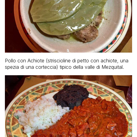
Pollo con Achiote (striscioline di petto con achiote, una
spezia di una corteccia) tipico della valle di Mezquital.