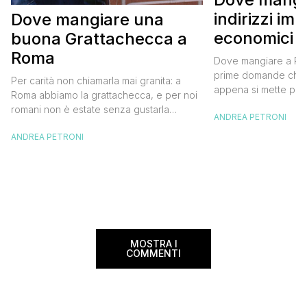
indirizzi imp
Dove mangiare una
economici
buona Grattachecca a
Roma
Dove mangiare a Pra
prime domande che 
Per carità non chiamarla mai granita: a
appena si mette pie
Roma abbiamo la grattachecca, e per noi
capitale della Repub
romani non è estate senza gustarla
ANDREA PETRONI
Valentina siamo tornat
almeno una volta passeggiando per il
terzo viaggio a Prag
ANDREA PETRONI
centro durante i caldi pomeriggi o le
darti qualche sugge
afose serate. La grattachecca è ghiaccio
al meglio. Dove mang
tritato a mano e velocemente da un
imperdibili ed econo
grosso blocco, con l’aiuto di un raschietto
in ferro, […]
MOSTRA I
COMMENTI