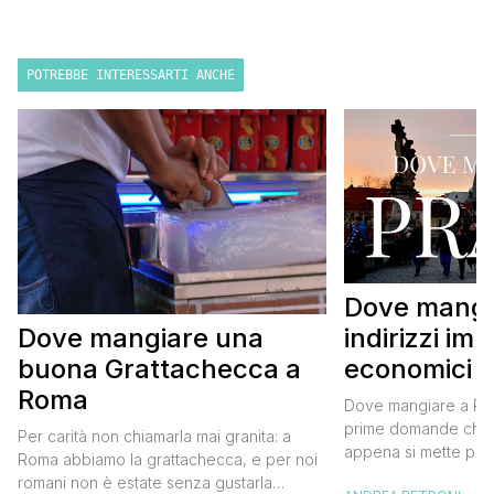
POTREBBE INTERESSARTI ANCHE
Dove mangi
indirizzi imp
Dove mangiare una
economici
buona Grattachecca a
Roma
Dove mangiare a Pra
prime domande che 
Per carità non chiamarla mai granita: a
appena si mette pie
Roma abbiamo la grattachecca, e per noi
capitale della Repub
romani non è estate senza gustarla