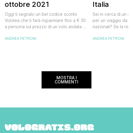
ottobre 2021
Italia
Oggi ti segnalo un bel codice sconto
Sei in cerca di un co
Volotea che ti farà risparmiare fino a € 30
per un viaggio da far
a persona sul prezzo di un volo andata e
nazionali? Se la risp
ritorno. Si tratta in realtà di uno sconto di €
butta un occhio al 
ANDREA PETRONI
ANDREA PETRONI
15 a tratta, che diventano € 30 su un volo
Alitalia per l’Italia. S
andata e ritorno, € 60 per un volo a/r di
sconto che ti permett
coppia, […]
25% sul prezzo del b
nazionale (tasse e o
volare durante l’esta
MOSTRA I
COMMENTI