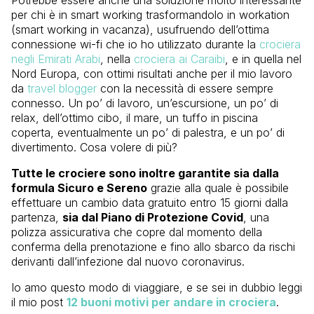
Potrebbe essere anche una soluzione molto interessante
per chi è in smart working trasformandolo in workation
(smart working in vacanza), usufruendo dell’ottima
connessione wi-fi che io ho utilizzato durante la
crociera
negli Emirati Arabi
, nella
crociera ai Caraibi
, e in quella nel
Nord Europa, con ottimi risultati anche per il mio lavoro
da
travel blogger
con la necessità di essere sempre
connesso. Un po’ di lavoro, un’escursione, un po’ di
relax, dell’ottimo cibo, il mare, un tuffo in piscina
coperta, eventualmente un po’ di palestra, e un po’ di
divertimento. Cosa volere di più?
Tutte le crociere sono inoltre garantite sia dalla
formula Sicuro e Sereno
grazie alla quale è possibile
effettuare un cambio data gratuito entro 15 giorni dalla
partenza,
sia dal Piano di Protezione Covid
, una
polizza assicurativa che copre dal momento della
conferma della prenotazione e fino allo sbarco da rischi
derivanti dall’infezione dal nuovo coronavirus.
Io amo questo modo di viaggiare, e se sei in dubbio leggi
il mio post
12 buoni motivi per andare in crociera
.