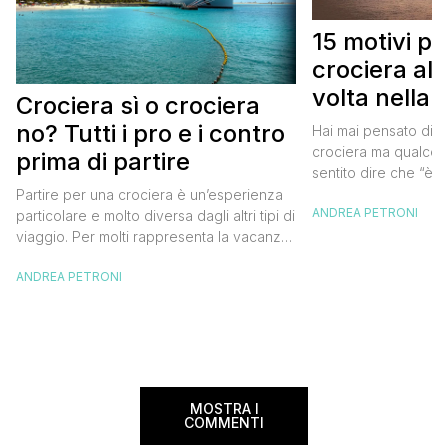
15 motivi pe
crociera a
volta nella v
Crociera sì o crociera
no? Tutti i pro e i contro
Hai mai pensato di p
crociera ma qualcosa
prima di partire
sentito dire che “è 
che “non si vede nul
Partire per una crociera è un’esperienza
ANDREA PETRONI
racconti la mia esper
particolare e molto diversa dagli altri tipi di
veri motivi per andar
viaggio. Per molti rappresenta la vacanza
che ti faranno venir 
ideale: mare, sole, comfort e la possibilità
domani stesso. […]
ANDREA PETRONI
di visitare più destinazioni senza dover
spostarsi ogni giorno. Per altri, invece,
può sembrare una scelta troppo rigida o
poco personale. Io stesso, alla mia prima
crociera, ero […]
MOSTRA I
COMMENTI