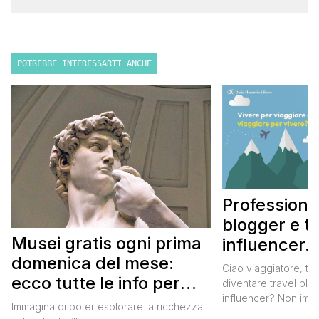
POTREBBE INTERESSARTI ANCHE
Professione
blogger e t
Musei gratis ogni prima
influencer.
domenica del mese:
tua passione
Ciao viaggiatore, ti
ecco tutte le info per
in un lavoro
diventare travel blo
influencer? Non imma
approfittarne
Immagina di poter esplorare la ricchezza
messaggi e domande