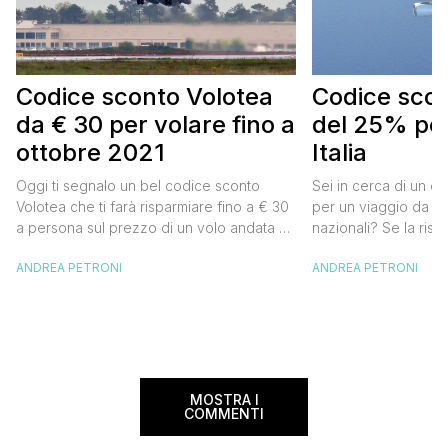
Codice sconto Volotea
Codice scont
da € 30 per volare fino a
del 25% per
ottobre 2021
Italia
Oggi ti segnalo un bel codice sconto
Sei in cerca di un co
Volotea che ti farà risparmiare fino a € 30
per un viaggio da far
a persona sul prezzo di un volo andata e
nazionali? Se la risp
ritorno. Si tratta in realtà di uno sconto di €
butta un occhio al 
ANDREA PETRONI
ANDREA PETRONI
15 a tratta, che diventano € 30 su un volo
Alitalia per l’Italia. S
andata e ritorno, € 60 per un volo a/r di
sconto che ti permett
coppia, […]
25% sul prezzo del b
nazionale (tasse e o
volare durante l’esta
MOSTRA I
COMMENTI