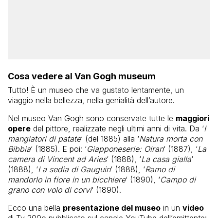
Cosa vedere al Van Gogh museum
Tutto! È un museo che va gustato lentamente, un
viaggio nella bellezza, nella genialità dell’autore.
Nel museo Van Gogh sono conservate tutte le
maggiori
opere
del pittore, realizzate negli ultimi anni di vita. Da ‘
I
mangiatori di patate
‘ (del 1885) alla ‘
Natura morta con
Bibbia
‘ (1885). E poi: ‘
Giapponeserie: Oiran
‘ (1887), ‘
La
camera di Vincent ad Aries
‘ (1888), ‘
La casa gialla
‘
(1888), ‘
La sedia di Gauguin
‘ (1888), ‘
Ramo di
mandorlo in fiore in un bicchiere
‘ (1890), ‘
Campo di
grano con volo di corvi
‘ (1890).
Ecco una bella
presentazione del museo
in un
video
di Tv 200o pubblicato sul canale YouTube dell’emittente: