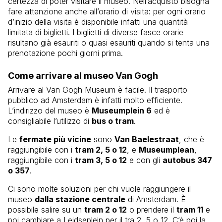
certezza di poter visitare il museo. Nell’acquisto bisogna
fare attenzione anche all’orario di visita: per ogni orario
d’inizio della visita è disponibile infatti una quantità
limitata di biglietti. I biglietti di diverse fasce orarie
risultano già esauriti o quasi esauriti quando si tenta una
prenotazione pochi giorni prima.
Come arrivare al museo Van Gogh
Arrivare al Van Gogh Museum è facile. Il trasporto
pubblico ad Amsterdam è infatti molto efficiente.
L’indirizzo del museo è
Museumplein 6
ed è
consigliabile l’utilizzo di
bus o tram
.
Le
fermate più vicine
sono
Van Baelestraat
, che è
raggiungibile con i
tram 2, 5 o 12
, e
Museumplean
,
raggiungibile con i
tram 3, 5 o 12
e con gli
autobus 347
o 357
.
Ci sono molte soluzioni per chi vuole raggiungere il
museo
dalla stazione centrale
di Amsterdam. È
possibile salire su un
tram 2 o 12
o prendere il
tram 11
e
poi cambiare a Leidseplein per il tra 2, 5 o 12. C’è poi la