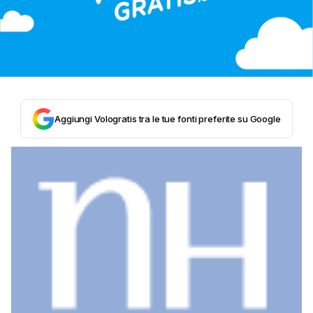
Aggiungi Vologratis tra le tue fonti preferite su Google