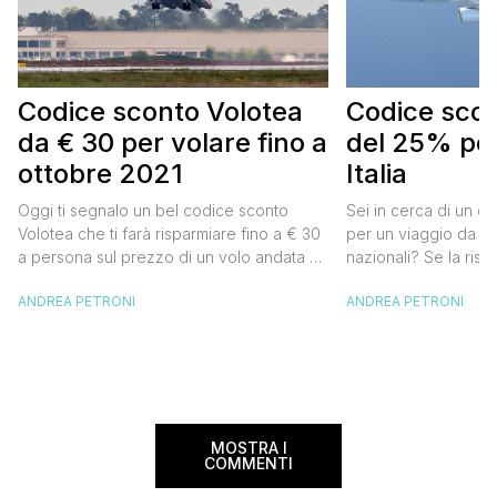
Codice sconto Volotea
Codice scont
da € 30 per volare fino a
del 25% per
ottobre 2021
Italia
Oggi ti segnalo un bel codice sconto
Sei in cerca di un co
Volotea che ti farà risparmiare fino a € 30
per un viaggio da far
a persona sul prezzo di un volo andata e
nazionali? Se la risp
ritorno. Si tratta in realtà di uno sconto di €
butta un occhio al 
ANDREA PETRONI
ANDREA PETRONI
15 a tratta, che diventano € 30 su un volo
Alitalia per l’Italia. S
andata e ritorno, € 60 per un volo a/r di
sconto che ti permett
coppia, […]
25% sul prezzo del b
nazionale (tasse e o
volare durante l’esta
MOSTRA I
COMMENTI