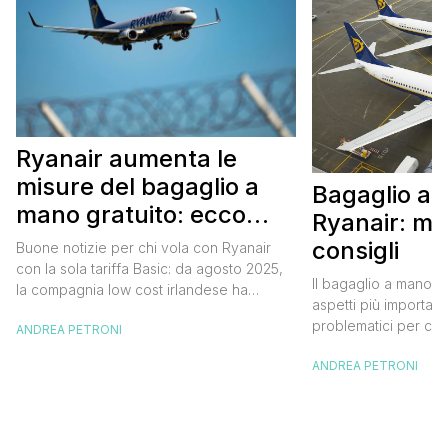
Ryanair aumenta le
misure del bagaglio a
Bagaglio a
mano gratuito: ecco
Ryanair: mi
cosa cambia da agosto
consigli
Buone notizie per chi vola con Ryanair
2025
con la sola tariffa Basic: da agosto 2025,
Il bagaglio a mano R
la compagnia low cost irlandese ha
aspetti più importanti
aumentato le dimensioni del bagaglio a
problematici per chi 
ANDREA PETRONI
mano gratuito. Una piccola grande
compagnia irlandese
rivoluzione che potrebbe evitare stress,
ANDREA PETRONI
bagaglio cambiano 
supplementi e discussioni al gate.
confusione tra i viag
Vediamo insieme cosa cambia, perché e
guida aggiornata a 
cosa è importante sapere per non
troverai tutte le inf
rischiare […]