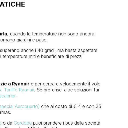
RATICHE
arla
, quando le temperature non sono ancora
dornano giardini e patio.
 superano anche i 40 gradi, ma basta aspettare
emperature miti e beneficiare di prezzi
azie a Ryanair
e per cercare velocemente il volo
a Tariffe Ryanair
. Se preferisci altre soluzioni fai
scanner
.
special Aeropuerto)
che al costo di € 4 e con 35
Armas.
a
o da
Cordoba
puoi prendere i bus della società