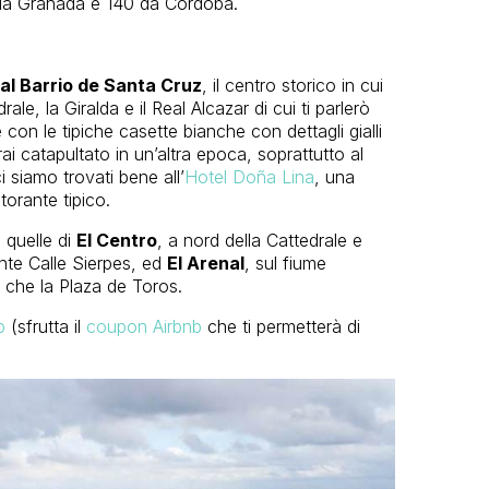
m da Granada e 140 da Cordoba.
 al Barrio de Santa Cruz
, il centro storico in cui
ale, la Giralda e il Real Alcazar di cui ti parlerò
 con le tipiche casette bianche con dettagli gialli
rrai catapultato in un’altra epoca, soprattutto al
i siamo trovati bene all’
Hotel Doña Lina
, una
torante tipico.
 quelle di
El Centro
, a nord della Cattedrale e
gante Calle Sierpes, ed
El Arenal
, sul fiume
o che la Plaza de Toros.
b
(sfrutta il
coupon Airbnb
che ti permetterà di