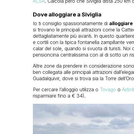
ALSA
. Calcola però che Siviglia dista 250 k
Dove alloggiare a Siviglia
Io ti consiglio spassionatamente di
alloggiare
si trovano le principali attrazioni come la Cattedr
dettagliatamente più avanti. In questo quartiere
e cortili con la tipica fontanella zampillante ve
calar del sole, quando si svuota di turisti. Noi c
pensioncina centralissima con al di sotto un ris
Altre zone da prendere in considerazione sono
ben collegata alle principali attrazioni dall’ele
Guadalquivir, dove si trova sia la Torre dell’Or
Per cercare l’alloggio utilizza o
Trivago
o
Airbn
risparmiare fino a € 34).