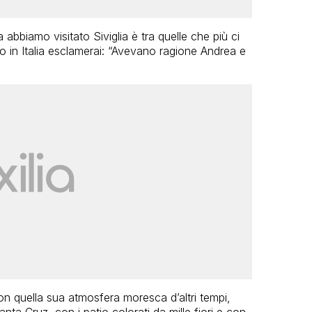
na abbiamo visitato Siviglia è tra quelle che più ci
o in Italia esclamerai: “Avevano ragione Andrea e
on quella sua atmosfera moresca d’altri tempi,
Santa Cruz, con i patio colorati da mille fiori e con