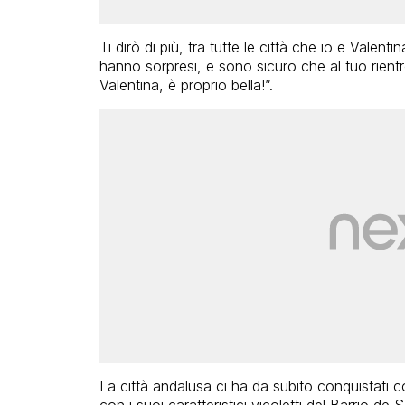
Ti dirò di più, tra tutte le città che io e Valenti
hanno sorpresi, e sono sicuro che al tuo rientr
Valentina, è proprio bella!”.
La città andalusa ci ha da subito conquistati c
con i suoi caratteristici vicoletti del Barrio de 