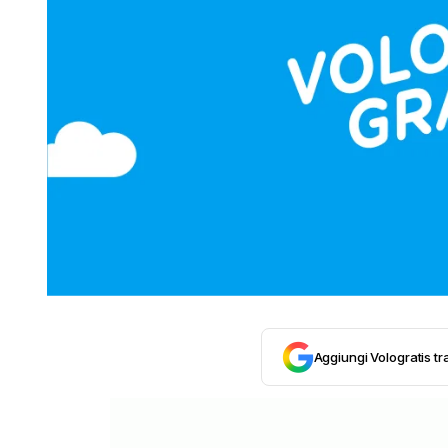
Aggiungi Vologratis tra