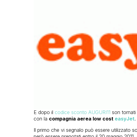
E dopo il
codice sconto AUGURI11
son tornati 
con la
compagnia aerea low cost
easyJet
.
Il primo che vi segnalo può essere utilizzato s
però essere prenotati entro il 20 maggio 2011, 