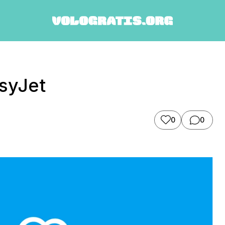
syJet
0
0