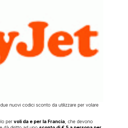
due nuovi codici sconto da utilizzare per volare
olo per
voli da e per la Francia
, che devono
e dà diritto ad uno
sconto di € 5 a persona per