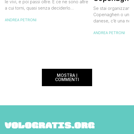
destinazione del cuore
le vivi, e poi passi oltre. E ce ne sono altre
meglio e s
a cui torni, quasi senza deciderlo
Se stai organizzand
meno
davvero, come se fosse la Carinzia a
Copenaghen o un we
ANDREA PETRONI
richiamarti indietro più che il contrario. Per
danese, c’è una novi
noi è la seconda categoria, senza dubbio.
conoscere prima del
Questa è stata la nostra quarta volta qui, la
ANDREA PETRONI
CopenPay ed è un’ini
terza […]
viaggiatori che sce
più sostenibili durant
Lanciato come proget
ampliato nel 2025 e 
MOSTRA I
COMMENTI