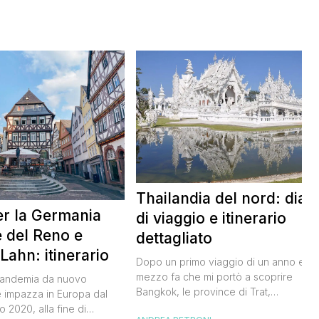
Thailandia del nord: diari
er la Germania
di viaggio e itinerario
le del Reno e
dettagliato
 Lahn: itinerario
Dopo un primo viaggio di un anno e
mezzo fa che mi portò a scoprire
pandemia da nuovo
Bangkok, le province di Trat,
 impazza in Europa dal
Chantanaburi, Rayong e l’isola di Koh
 2020, alla fine di