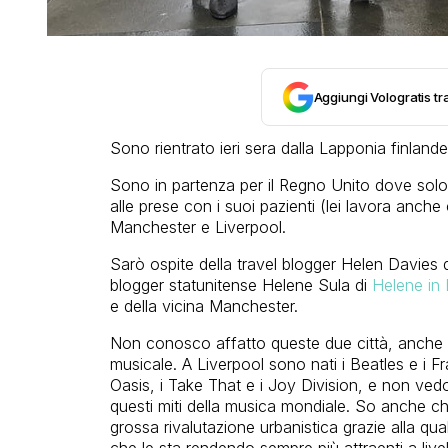
Aggiungi Vologratis tra
Sono rientrato ieri sera dalla Lapponia finlan
Sono in partenza per il Regno Unito dove solo 
alle prese con i suoi pazienti (lei lavora anche
Manchester e Liverpool.
Sarò ospite della travel blogger Helen Davies 
blogger statunitense Helene Sula di
Helene in
e della vicina Manchester.
Non conosco affatto queste due città, anche s
musicale. A Liverpool sono nati i Beatles e i 
Oasis, i Take That e i Joy Division, e non vedo
questi miti della musica mondiale. So anche ch
grossa rivalutazione urbanistica grazie alla qu
che le sta rendendo sempre più attraenti a livell