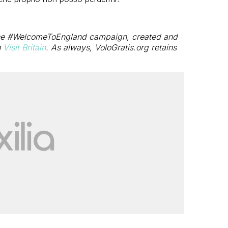
f the #WelcomeToEngland campaign, created and
h
Visit Britain
. As always, VoloGratis.org retains