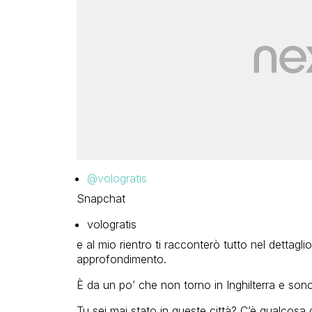
@vologratis
Snapchat
vologratis
e al mio rientro ti racconterò tutto nel dettaglio
approfondimento.
È da un po’ che non torno in Inghilterra e sono
Tu sei mai stato in queste città? C’è qualcos