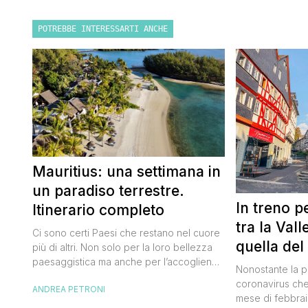
POTREBBE INTERESSARTI ANCHE
Mauritius: una settimana in
un paradiso terrestre.
In treno p
Itinerario completo
tra la Val
Ci sono certi Paesi che restano nel cuore
quella del
più di altri. Non solo per la loro bellezza
paesaggistica ma anche per l’accoglienza
Nonostante la 
della popolazione locale. Mauritius è uno
coronavirus che
ANDREA PETRONI
di questi. Uno di quei luoghi in cui arrivi
mese di febbraio
con un sorriso a 36 denti e da cui te ne