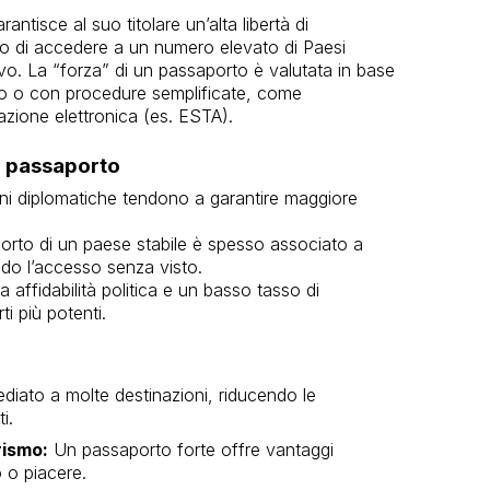
tisce al suo titolare un’alta libertà di
do di accedere a un numero elevato di Paesi
ivo. La “forza” di un passaporto è valutata in base
sto o con procedure semplificate, come
zazione elettronica (es. ESTA).
n passaporto
oni diplomatiche tendono a garantire maggiore
rto di un paese stabile è spesso associato a
endo l’accesso senza visto.
 affidabilità politica e un basso tasso di
i più potenti.
ato a molte destinazioni, riducendo le
i.
rismo:
Un passaporto forte offre vantaggi
o o piacere.