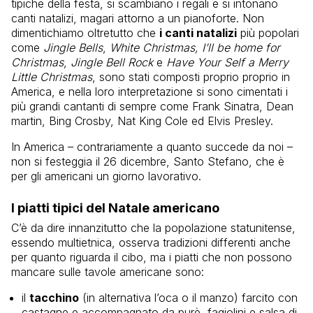
tipiche della festa, si scambiano i regali e si intonano
canti natalizi, magari attorno a un pianoforte. Non
dimentichiamo oltretutto che
i canti natalizi
più popolari
come
Jingle Bells
,
White Christmas,
I’ll be home for
Christmas
,
Jingle Bell Rock
e
Have Your Self a Merry
Little Christmas
, sono stati composti proprio proprio in
America, e nella loro interpretazione si sono cimentati i
più grandi cantanti di sempre come Frank Sinatra, Dean
martin, Bing Crosby, Nat King Cole ed Elvis Presley.
In America – contrariamente a quanto succede da noi –
non si festeggia il 26 dicembre, Santo Stefano, che è
per gli americani un giorno lavorativo.
I piatti tipici del Natale americano
C’è da dire innanzitutto che la popolazione statunitense,
essendo multietnica, osserva tradizioni differenti anche
per quanto riguarda il cibo, ma i piatti che non possono
mancare sulle tavole americane sono:
il
tacchino
(in alternativa l’oca o il manzo) farcito con
castagne e accompagnato da purè, fagiolini e salsa di