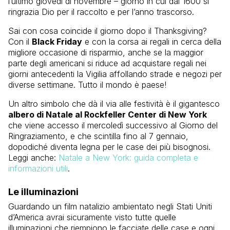
l’ultimo giovedì di novembre – giorno in cui dal 1600 si
ringrazia Dio per il raccolto e per l’anno trascorso.
Sai con cosa coincide il giorno dopo il Thanksgiving?
Con il
Black Friday
e con la corsa ai regali in cerca della
migliore occasione di risparmio, anche se la maggior
parte degli americani si riduce ad acquistare regali nei
giorni antecedenti la Vigilia affollando strade e negozi per
diverse settimane. Tutto il mondo è paese!
Un altro simbolo che dà il via alle festività è il gigantesco
albero di Natale al Rockfeller Center di New York
che viene accesso il mercoledì successivo al Giorno del
Ringraziamento, e che scintilla fino al 7 gennaio,
dopodiché diventa legna per le case dei più bisognosi.
Leggi anche:
Natale a New York: guida completa e
informazioni utili
.
Le illuminazioni
Guardando un film natalizio ambientato negli Stati Uniti
d’America avrai sicuramente visto tutte quelle
illuminazioni che riempiono le facciate delle case e ogni