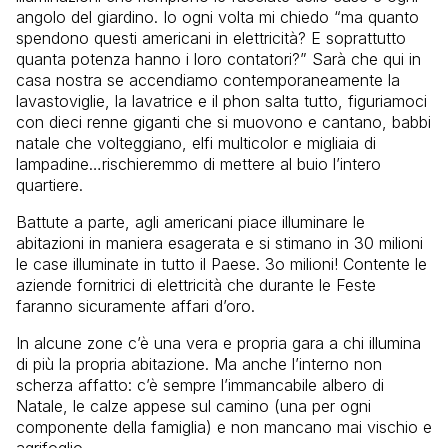
angolo del giardino. Io ogni volta mi chiedo “ma quanto
spendono questi americani in elettricità? E soprattutto
quanta potenza hanno i loro contatori?” Sarà che qui in
casa nostra se accendiamo contemporaneamente la
lavastoviglie, la lavatrice e il phon salta tutto, figuriamoci
con dieci renne giganti che si muovono e cantano, babbi
natale che volteggiano, elfi multicolor e migliaia di
lampadine…rischieremmo di mettere al buio l’intero
quartiere.
Battute a parte, agli americani piace illuminare le
abitazioni in maniera esagerata e si stimano in 30 milioni
le case illuminate in tutto il Paese. 3o milioni! Contente le
aziende fornitrici di elettricità che durante le Feste
faranno sicuramente affari d’oro.
In alcune zone c’è una vera e propria gara a chi illumina
di più la propria abitazione. Ma anche l’interno non
scherza affatto: c’è sempre l’immancabile albero di
Natale, le calze appese sul camino (una per ogni
componente della famiglia) e non mancano mai vischio e
agrifoglio.