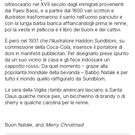
oltreoceano nel XVII secolo dagli immigrati provenienti
dai Paesi Bassi, e a partire dal 1800 vari scrittori e
illustratori trasformarono il santo nell’uomo panciuto e
con la lunga barba bianca affiancandogli prima le renne,
poi la veste in pelliccia e il libro dei buoni e dei cattivi.
È però nel 1931 che l’illustratore Haddon Sundblom, su
commissione della Coca-Cola, inserisce il portatore di
doni in manifesti pubblicitari. Per disegnarlo prese spunto
da un suo vicino di casa e gli fece indossare un
cappotto rosso. Da quel momento – grazie alla
popolarità mondiale della bevanda – Babbo Natale è per
tutto il mondo quello raffigurato da Sundblom.
La sera della Vigilia i bimbi americani lasciano a Santa
Claus qualche mince pies, un bicchierino di brandy o di
sherry e qualche carotina per le renne.
Buon Natale, anzi
Merry Christmas
!