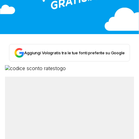
Aggiungi Vologratis tra le tue fonti preferite su Google