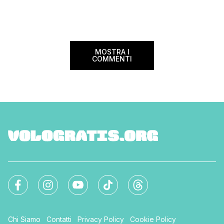
coppia, […]
25% sul prezzo del b
nazionale (tasse e o
volare durante l’esta
MOSTRA I
COMMENTI
Chi Siamo
Contatti
Privacy Policy
Cookie Policy