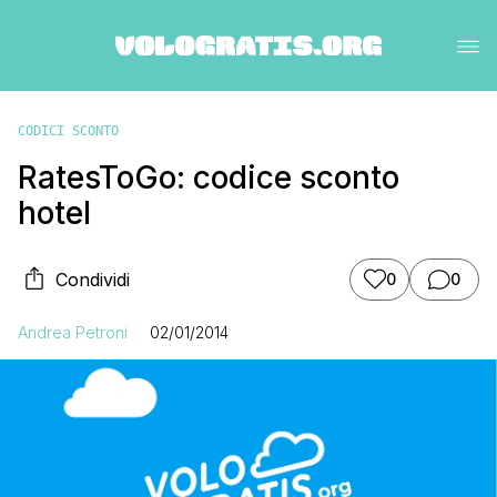
CODICI SCONTO
RatesToGo: codice sconto
hotel
Condividi
0
0
Andrea Petroni
02/01/2014