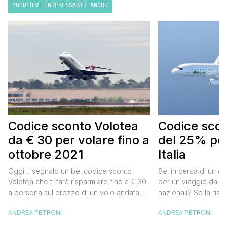
POTREBBE INTERESSARTI ANCHE
Codice sconto Volotea
Codice scont
da € 30 per volare fino a
del 25% per
ottobre 2021
Italia
Oggi ti segnalo un bel codice sconto
Sei in cerca di un co
Volotea che ti farà risparmiare fino a € 30
per un viaggio da far
a persona sul prezzo di un volo andata e
nazionali? Se la risp
ritorno. Si tratta in realtà di uno sconto di €
butta un occhio al 
ANDREA PETRONI
ANDREA PETRONI
15 a tratta, che diventano € 30 su un volo
Alitalia per l’Italia. S
andata e ritorno, € 60 per un volo a/r di
sconto che ti permett