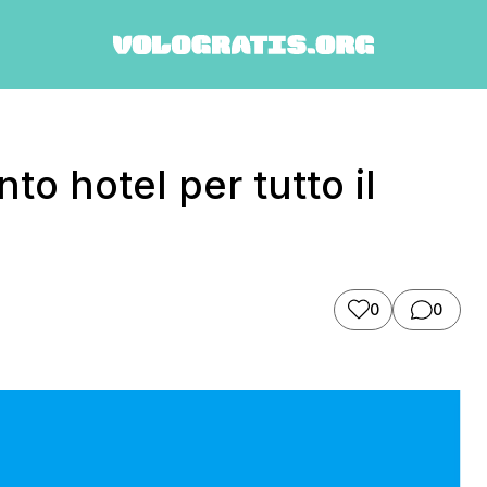
o hotel per tutto il
0
0