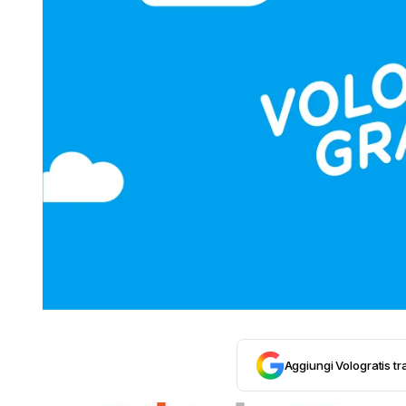
Aggiungi Vologratis tra