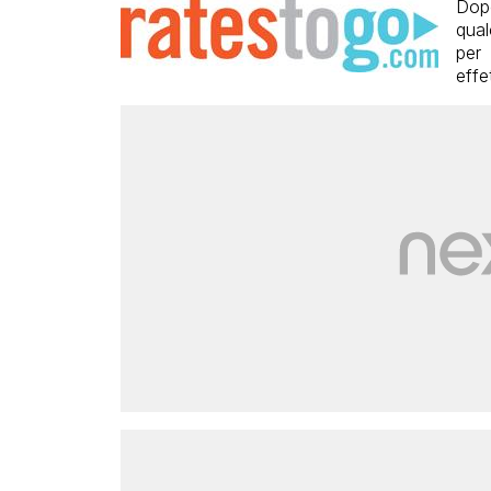
Do
qual
per
effe