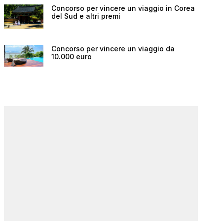
Concorso per vincere un viaggio in Corea
del Sud e altri premi
Concorso per vincere un viaggio da
10.000 euro
 e
Black Friday Vueling:
Codice scon