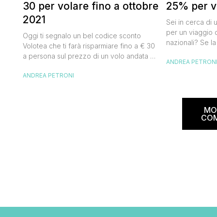
30 per volare fino a ottobre
25% per vo
2021
Sei in cerca di 
per un viaggio d
Oggi ti segnalo un bel codice sconto
nazionali? Se la
Volotea che ti farà risparmiare fino a € 30
butta un occhio
a persona sul prezzo di un volo andata e
ANDREA PETRON
Alitalia per l’Ita
ritorno. Si tratta in realtà di uno sconto di €
sconto che ti pe
ANDREA PETRONI
15 a tratta, che diventano € 30 su un volo
25% sul prezzo 
andata e ritorno, € 60 per un volo a/r di
nazionale (tass
coppia, […]
volare durante l
MO
CO