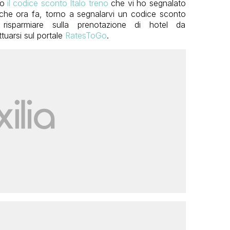
po
il codice sconto Italo treno
che vi ho segnalato
che ora fa, torno a segnalarvi un codice sconto
 risparmiare sulla prenotazione di hotel da
ttuarsi sul portale
RatesToGo
.