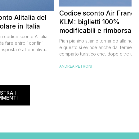
Codice sconto Air France
nto Alitalia del
KLM: biglietti 100%
lare in Italia
modificabili e rimborsabil
un codice sconto Alitalia
Pian pianino stiamo tornando alla norma
a fare entro i confini
e questo si evince anche dal fermento
 risposta è affermativa
comparto turistico che, dopo oltre un
 al nuovo codice sconto
anno di stop forzato a causa della
I
lia. Si tratta di un codice
ANDREA PETRONI
pandemia, sta tornando a movimentare
rmetterà di risparmiare il
sogni e le speranze di noi viaggiatori.
del biglietto aereo
Oggi ti segnalo con grande piacere il
e e oneri compresi) per
codice sconto Air France valido anche
’estate 2021. […]
STRA I
per i voli KLM, […]
MMENTI