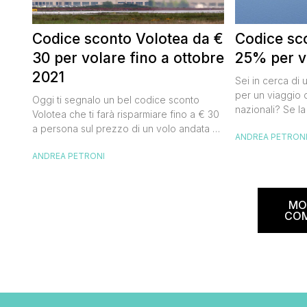
Codice sconto Volotea da €
Codice sco
30 per volare fino a ottobre
25% per vo
2021
Sei in cerca di 
per un viaggio d
Oggi ti segnalo un bel codice sconto
nazionali? Se la
Volotea che ti farà risparmiare fino a € 30
butta un occhio
a persona sul prezzo di un volo andata e
ANDREA PETRON
Alitalia per l’Ita
ritorno. Si tratta in realtà di uno sconto di €
sconto che ti pe
ANDREA PETRONI
15 a tratta, che diventano € 30 su un volo
25% sul prezzo 
andata e ritorno, € 60 per un volo a/r di
nazionale (tass
coppia, […]
volare durante l
MO
CO