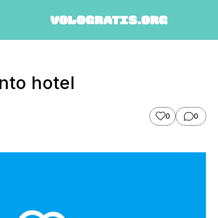
nto hotel
0
0