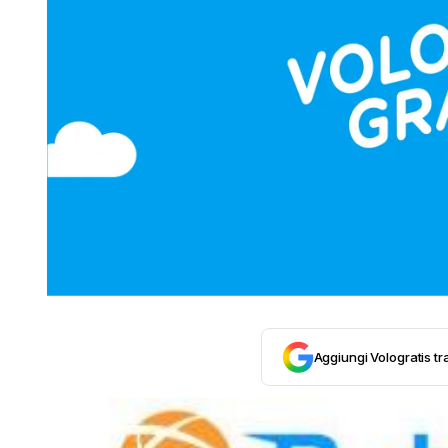
Aggiungi Vologratis tra