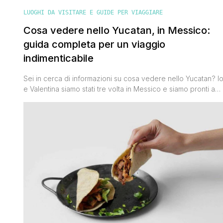
LUOGHI DA VISITARE E GUIDE PER VIAGGIARE
Cosa vedere nello Yucatan, in Messico:
guida completa per un viaggio
indimenticabile
Sei in cerca di informazioni su cosa vedere nello Yucatan? I
e Valentina siamo stati tre volta in Messico e siamo pronti a
condividere le tappe imperdibili per un viaggio
indimenticabile. Tra cittadine caratteristiche, paesaggi
mozzafiato e affascinanti siti archeologici, il Messico Yucatan
è una destinazione da vivere almeno una volta nella vita.
Scopri insieme [']