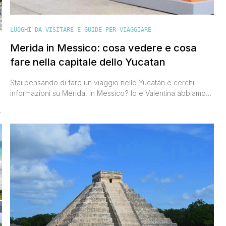
LUOGHI DA VISITARE E GUIDE PER VIAGGIARE
Merida in Messico: cosa vedere e cosa
fare nella capitale dello Yucatan
Stai pensando di fare un viaggio nello Yucatán e cerchi
informazioni su Merida, in Messico? Io e Valentina abbiamo
avuto il piacere di visitarla e di viverla per una settimana a
stretto contatto con gente del posto, e sono pronto a darti
tanti suggerimenti su cosa vedere a Merida ma anche su
cosa fare. A noi [']