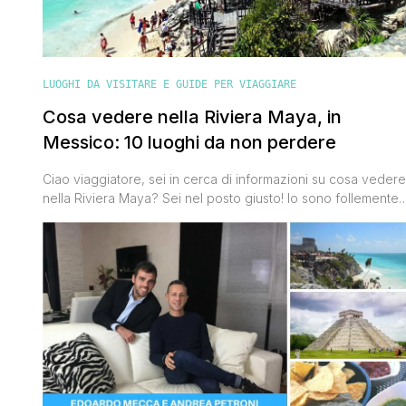
LUOGHI DA VISITARE E GUIDE PER VIAGGIARE
Cosa vedere nella Riviera Maya, in
Messico: 10 luoghi da non perdere
Ciao viaggiatore, sei in cerca di informazioni su cosa vedere
nella Riviera Maya? Sei nel posto giusto! Io sono follemente
innamorato del Messico, della sua gente e della sua cucina,
e pensare che quando Valentina mi propose di andarci per
la prima volta non ne ero affatto convinto, e poi ' come
spesso succede in [']