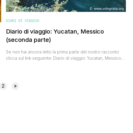
DIARI DI VIAGGIO
Diario di viaggio: Yucatan, Messico
(seconda parte)
Se non hai ancora letto la prima parte del nostro racconto
clicca sul link seguente: Diario di viaggio: Yucatan, Messico
(prima parte) Quarto giorno Oggi ci svegliamo verso le 8, e
belli riposati scendiamo a fare colazione nel patio dell'hotel
Casa del Balam. Ci gustiamo come al solito un piatto di frutta
fresca e io [']
2
»