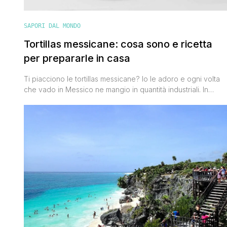
SAPORI DAL MONDO
Tortillas messicane: cosa sono e ricetta
per prepararle in casa
Ti piacciono le tortillas messicane? Io le adoro e ogni volta
che vado in Messico ne mangio in quantità industriali. In
questo post troverai tante informazioni utili che ti serviranno
per orientarti nella scelta di cosa mangiare quando sarai in
Messico perché ti ritroverai di fronte a tanti piatti diversi
aventi tutti come base le tortillas, [']