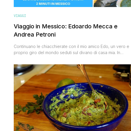
VIAGGI
Viaggio in Messico: Edoardo Mecca e
Andrea Petroni
Continuano le chiacchierate con il mio amico Edo, un vero e
proprio giro del mondo seduti sul divano di casa mia. In
questo video con Edoardo Mecca, grande attore e imitatore
ma soprattutto una gran bella persona, abbiamo
chiacchierato e scherzato sui miei viaggi in Messico. In
Messico ci sono stato tre volte, e non [']