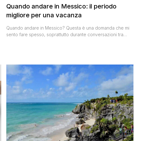
Quando andare in Messico: il periodo
migliore per una vacanza
Quando andare in Messico? Questa è una domanda che mi
sento fare spesso, soprattutto durante conversazioni tra
appassionati di viaggi. Il Messico è un Paese straordinario
che ho avuto la fortuna di visitare tre volte, e ogni volta mi ha
o
regalato emozioni uniche. Se stai pianificando la tua vacanza
in Messico, sei nel posto giusto: [']