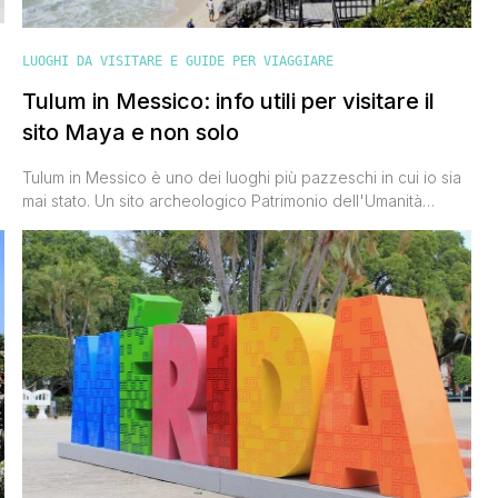
LUOGHI DA VISITARE E GUIDE PER VIAGGIARE
Tulum in Messico: info utili per visitare il
sito Maya e non solo
Tulum in Messico è uno dei luoghi più pazzeschi in cui io sia
mai stato. Un sito archeologico Patrimonio dell'Umanità
UNESCO che si affaccia sul mar dei Caraibi in uno scenario
incredibilmente suggestivo: un mare dalle mille sfumature di
azzurro, una spiaggia bianchissima, verdi prati e alte palme,
iguana che se ne stanno immobili a prendere [']