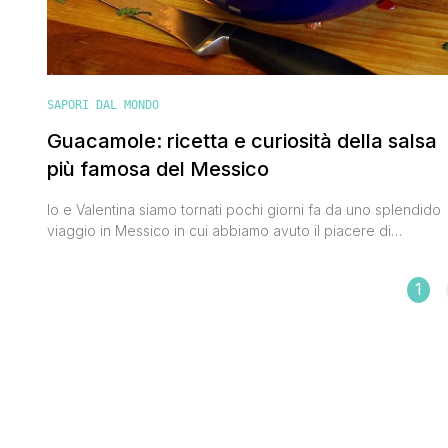
SAPORI DAL MONDO
Guacamole: ricetta e curiosità della salsa
più famosa del Messico
Io e Valentina siamo tornati pochi giorni fa da uno splendido
viaggio in Messico in cui abbiamo avuto il piacere di
riassaporare nuovamente i sapori della vera cucina
messicana tra cui il guacamole. Nachos, burritos, tacos'se
1
solo ci penso mi prende una fame pazzesca e una profonda
nostalgia dello splendido e solare Paese del centro america.
Ovviamente [']