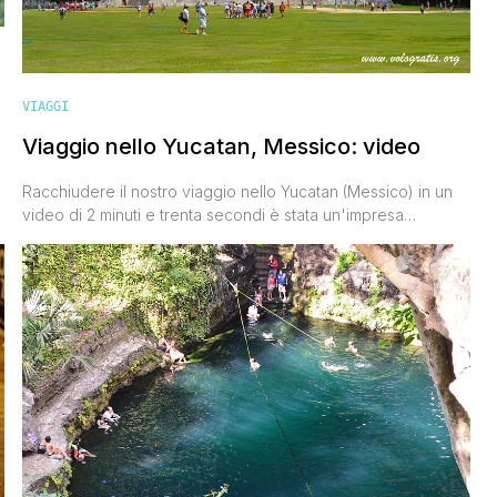
VIAGGI
Viaggio nello Yucatan, Messico: video
Racchiudere il nostro viaggio nello Yucatan (Messico) in un
video di 2 minuti e trenta secondi è stata un'impresa
,
piuttosto ardua. Durante la nostra settimana messicana
abbiamo visitato talmente tanti posti e vissuto talmente tante
belle esperienze che avremmo dovuto postare un video di
minimo un'ora e mezza. Ma noi non vogliamo mica annoiarvi.
Con questo video [']