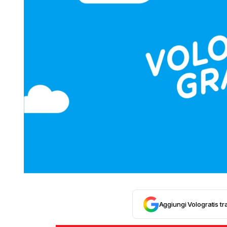
Aggiungi Vologratis tra