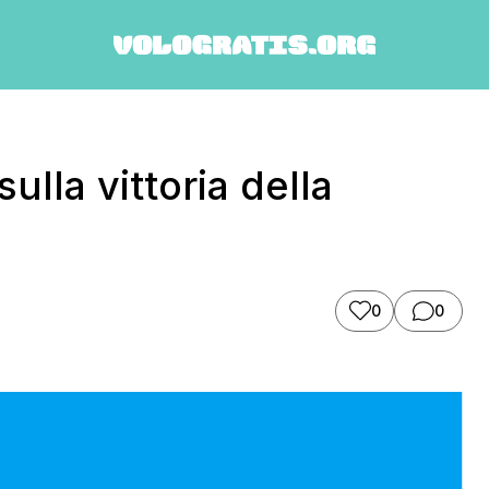
lla vittoria della
0
0