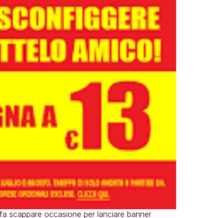
fa scappare occasione per lanciare banner