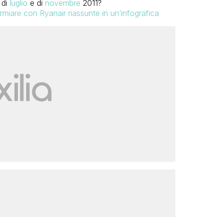
 di
luglio
e di
novembre
2011?
rmiare con Ryanair riassunte in un’infografica